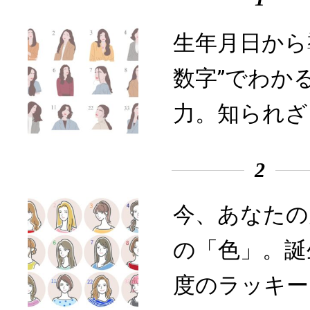
生年月日から
数字”でわか
力。知られざ
2
今、あなたの
の「色」。誕
度のラッキー