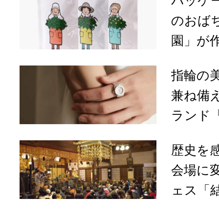
パッケ
のおば
園」が作
指輪の
兼ね備
ランド「
歴史を
会場に
ェス「