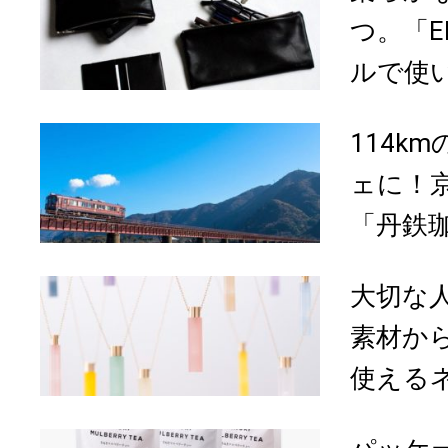
つ。「E
ルで使
114k
ェに！
「丹鉄
大切な
素材か
使えるネ