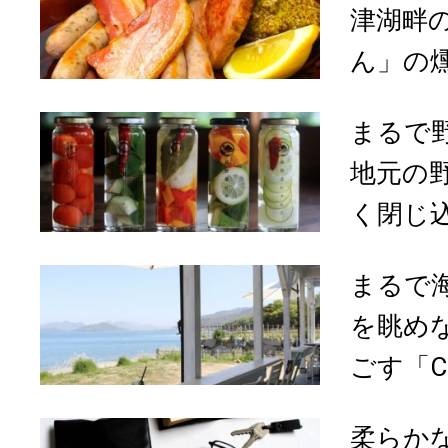
津湖畔
ん」の燻
まるで
地元の
く閉じ込
まるで
を眺め
ごす「CLA
柔らか