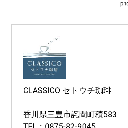
ph
CLASSICO セトウチ珈琲
香川県三豊市詫間町積583
TEL：0875-82-9045