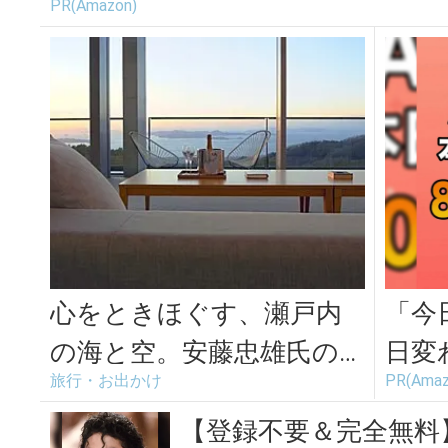
PR(Amazon)
心をときほぐす、瀬戸内
「今
の海と空。安藤忠雄氏の建
日変
旅行・お出かけ
PR(Amaz
築によるホテル「瀬戸内
ール
リトリート ...
【登録不要＆完全無料