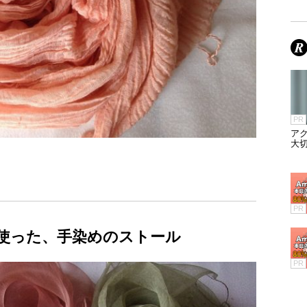
PR
ア
大
PR
使った、手染めのストール
PR