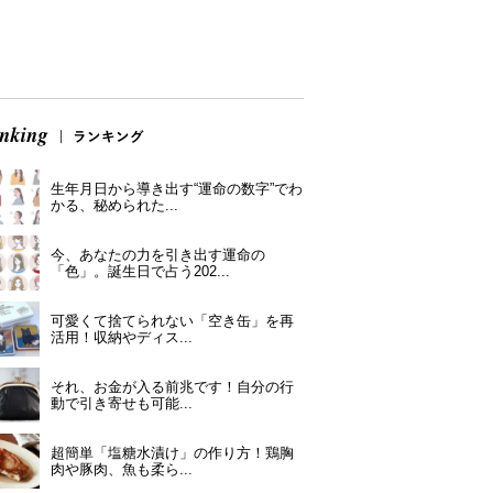
生年月日から導き出す“運命の数字”でわ
かる、秘められた...
今、あなたの力を引き出す運命の
「色」。誕生日で占う202...
可愛くて捨てられない「空き缶」を再
活用！収納やディス...
それ、お金が入る前兆です！自分の行
動で引き寄せも可能...
超簡単「塩糖水漬け」の作り方！鶏胸
肉や豚肉、魚も柔ら...