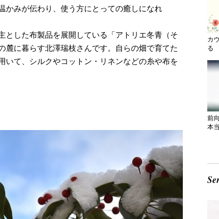
温かみが伝わり、使う方にとっての癒しになれ
主とした布製品を展開している「アトリエ冬青（そ
カ
の麓に暮らす北澤瑞枝さんです。自らの畑で育てた
る 
用いて、シルクやコットン・リネンなどの糸や布を
前
本