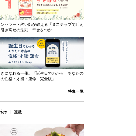
ウンセラー・占い師が教える『３ステップで叶え
引き寄せの法則 幸せをつか...
向きになれる一冊。『誕生日でわかる あなたの
当の性格・才能・運命 完全版』
特集一覧