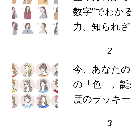
数字”でわか
力。知られざ
2
今、あなたの
の「色」。誕
度のラッキー
3