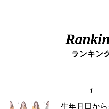
Ranki
ランキン
1
生年月日から