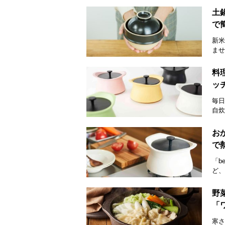
土
で
新米
ませ
料
ッ
毎日
自炊
お
で
「b
ど、
野
「
寒さ