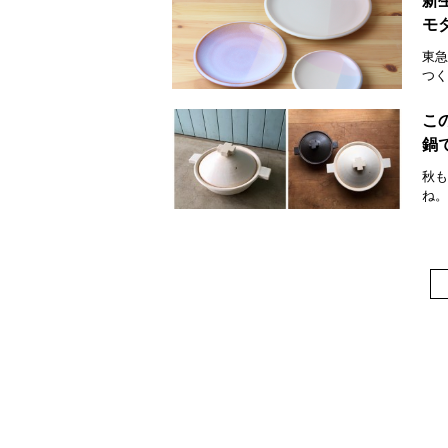
新
モ
東急
つく
こ
鍋
秋も
ね。