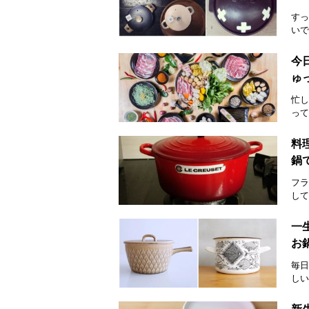
すっ
いで
今
ゅ
忙し
って
料
鍋
フラ
して
一
お
毎日
しい