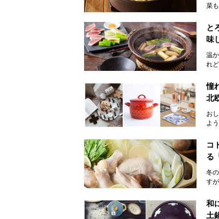
菜も
と
味
温か
れど
憧
北
おし
よう
コ
る
冬の
すが
和
土