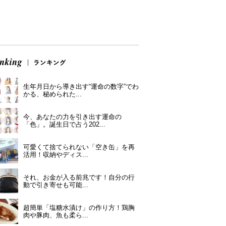
生年月日から導き出す“運命の数字”でわ
かる、秘められた...
今、あなたの力を引き出す運命の
「色」。誕生日で占う202...
可愛くて捨てられない「空き缶」を再
活用！収納やディス...
それ、お金が入る前兆です！自分の行
動で引き寄せも可能...
超簡単「塩糖水漬け」の作り方！鶏胸
肉や豚肉、魚も柔ら...