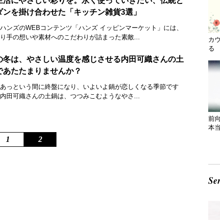
生活にやさしい彩りを。永く使っていきたい、伝統と
ダンを掛け合わせた「キッチン雑貨3選」
ハンズのWEBコンテンツ「ハンズ イッピンマーケット」には、
り手の想いや素材へのこだわりが詰まった素敵...
カ
る 
の冬は、やさしい温度を感じさせる内田可織さんの土
であたたまりませんか？
あっという間に終盤になり、いよいよ鍋が恋しくなる季節です
内田可織さんの土鍋は、つつみこむようなやさ...
前
本
1
2