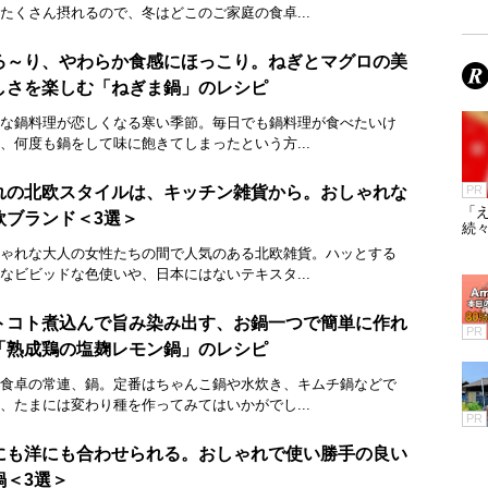
たくさん摂れるので、冬はどこのご家庭の食卓...
ろ～り、やわらか食感にほっこり。ねぎとマグロの美
しさを楽しむ「ねぎま鍋」のレシピ
な鍋料理が恋しくなる寒い季節。毎日でも鍋料理が食べたいけ
、何度も鍋をして味に飽きてしまったという方...
れの北欧スタイルは、キッチン雑貨から。おしゃれな
PR
「え
欧ブランド＜3選＞
続々
ゃれな大人の女性たちの間で人気のある北欧雑貨。ハッとする
なビビッドな色使いや、日本にはないテキスタ...
トコト煮込んで旨み染み出す、お鍋一つで簡単に作れ
PR
「熟成鶏の塩麹レモン鍋」のレシピ
食卓の常連、鍋。定番はちゃんこ鍋や水炊き、キムチ鍋などで
、たまには変わり種を作ってみてはいかがでし...
PR
にも洋にも合わせられる。おしゃれで使い勝手の良い
鍋＜3選＞