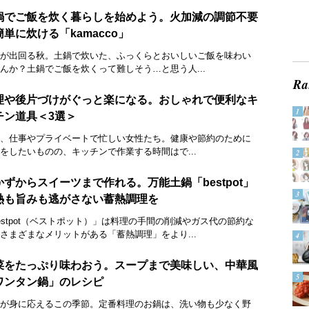
鍋でご飯を炊く暮らしを始めよう。火加減の調節不要
簡単に炊ける「kamacco」
が出回る秋。土鍋で炊いた、ふっくらとおいしいご飯を味わい
んか？土鍋でご飯を炊くって難しそう…と思う人...
理や後片づけがぐっと楽になる。おしゃれで便利なキ
チン道具＜3選＞
、仕事やプライベートで忙しい女性たち。健康や節約のために
をしたいものの、キッチンで作業する時間はで...
かずからスイーツまで作れる。万能土鍋「bestpot」
熱も旨みも逃がさない蓄熱調理を
estpot（ベストポット）」は料理の手間の削減やガス代の節約な
さまざまなメリットがある「蓄熱調理」をより...
菜をたっぷり味わおう。スープまで美味しい、中華風
ワンタン鍋」のレシピ
が身に応えるこの季節。定番料理のお鍋は、洗い物も少なく野