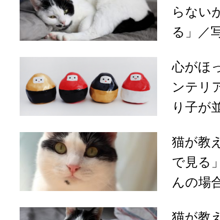
らない
る」／写
心がほ
ンテリ
り子が並
猫が教
で見る
んの場合v
猫が教