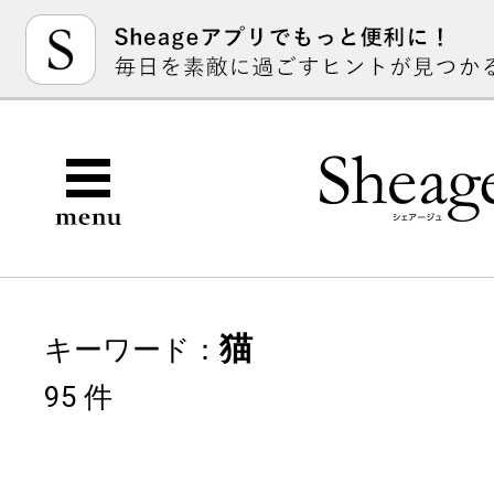
猫
キーワード：
95 件