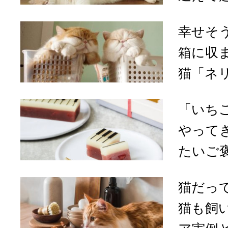
幸せそ
箱に収
猫「ネリ
「いち
やって
たいご褒
猫だっ
猫も飼