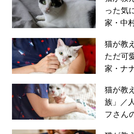
った気
家・中村
猫が教
ただ可
家・ナナ
猫が教
族」／
フさんの場