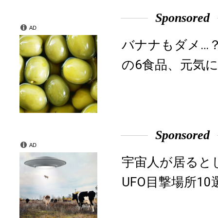
Sponsored
AD
バナナもダメ…
の6食品、元気に
Sponsored
AD
宇宙人が居ると
UFO目撃場所10