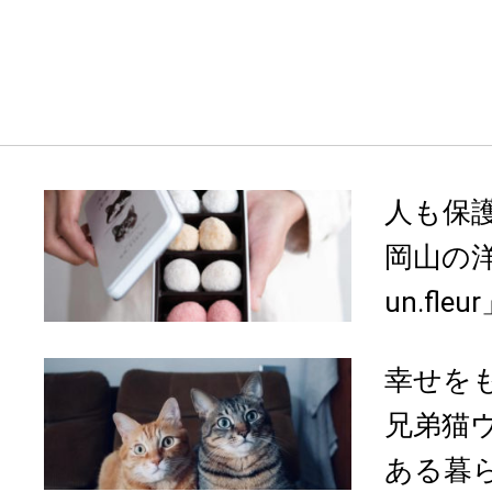
人も保
岡山の洋菓
un.fleu
幸せを
兄弟猫
ある暮