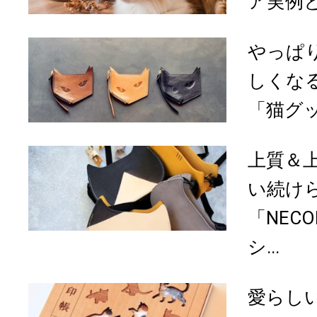
ア実例
やっぱ
しくな
「猫グ
上質＆
い続け
「NEC
シ...
愛らし