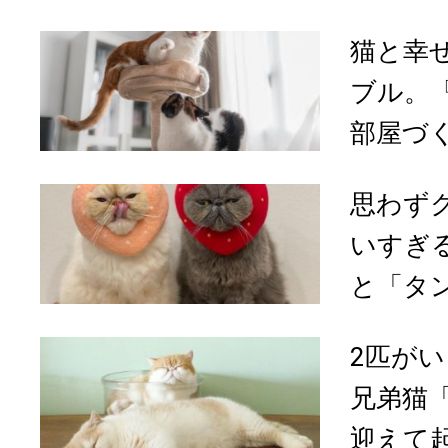
猫と幸
ブル。
部屋づく
思わず
いすぎ
と「タ
2匹が
兄弟猫
迎えて起