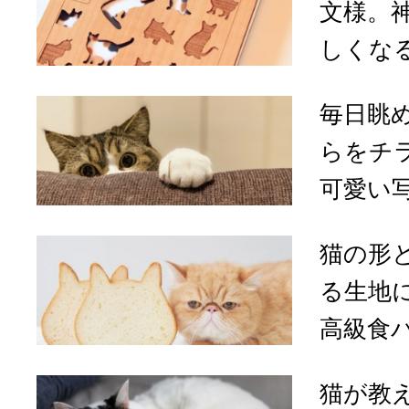
文様。
しくなる
毎日眺
らをチ
可愛い写
猫の形
る生地
高級食パ
猫が教