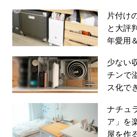
片付け
と大評
年愛用＆
少ない
チンで
ス化でき
ナチュ
ア」を
屋を作る