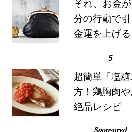
それ、お金が
分の行動で引
金運を上げる
5
超簡単「塩糖
方！鶏胸肉や
絶品レシピ
Sponsored