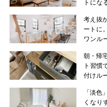
トになる
考え抜
ートに
ワンルー
朝・帰
ト習慣
付けルー
「淡色
くなり