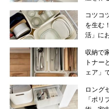
コツコ
を生む
活」にお
収納で
トナー
ェア」で
ロング
「ポリ