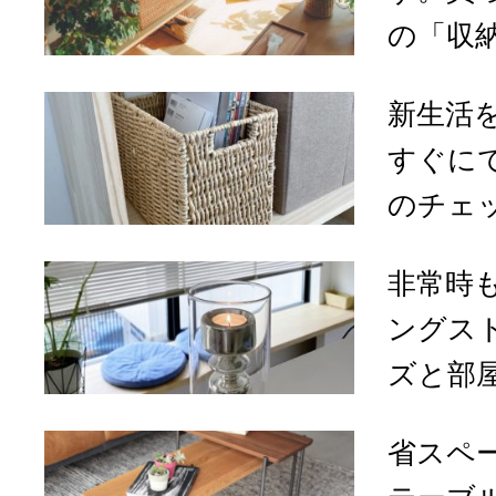
の「収納
新生活
すぐに
のチェ
非常時
ングス
ズと部屋
省スペ