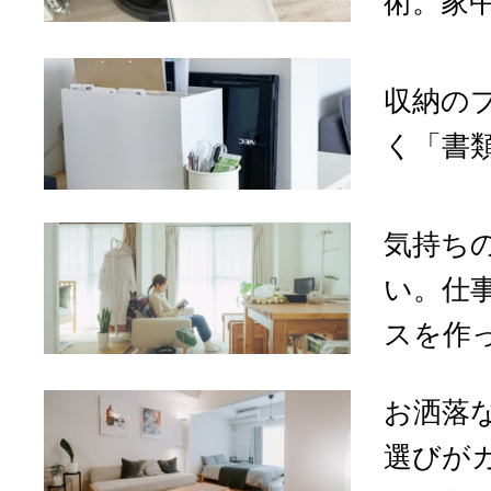
術。家中
収納の
く「書
気持ち
い。仕
スを作っ
お洒落
選びが