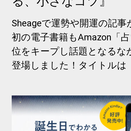
る、小さなコツ』
Sheageで運勢や開運の記
初の電子書籍もAmazon「
位をキープし話題となるな
登場しました！タイトルは