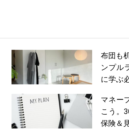
布団も
ンプル
に学ぶ必
マネー
こう。
保険＆見