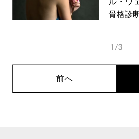
ル・ウ
骨格診断
1/3
前へ