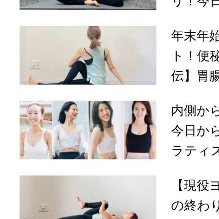
リ！今日
年末年
ト！便
伝】胃腸
内側か
今日か
ラティス
【現役
の終わ