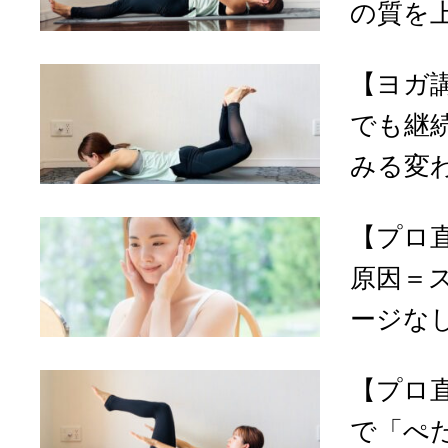
の質を上
【ヨガ
でも継
みる変わ
【プロ
原因＝
ージなし
【プロ
で「ぺ