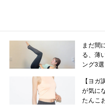
まだ間
る、薄
ング3選
【ヨガ
が気に
たんこお