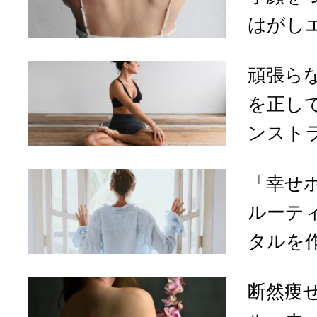
はがし
頑張ら
を正し
ンストラ
「幸せ
ルーテ
タルを作
断然痩