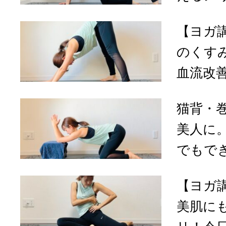
【ヨガ
のくす
血流改善
猫背・
美人に
でもでき
【ヨガ
美肌に