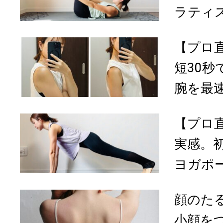
ラティ
【プロ
短30
腕を最速
【プロ
実感。
ヨガポー
顔のた
小顔を