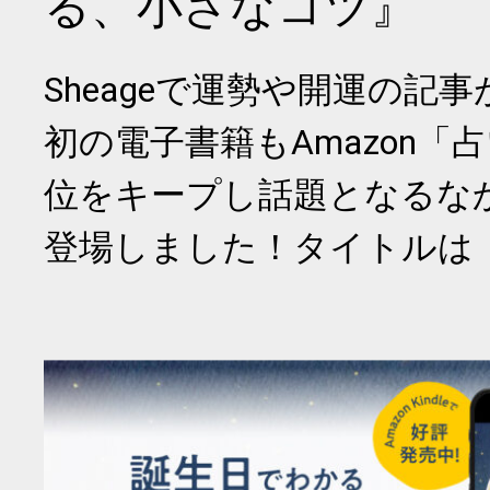
る、小さなコツ』
Sheageで運勢や開運の記
初の電子書籍もAmazon「
位をキープし話題となるな
登場しました！タイトルは