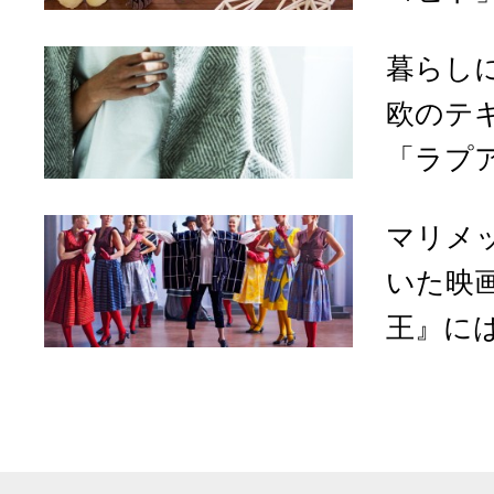
暮らし
欧のテ
「ラプ
マリメ
いた映
王』には