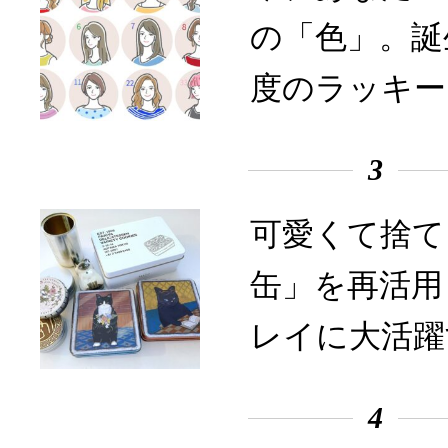
の「色」。誕
度のラッキー
3
可愛くて捨て
缶」を再活用
レイに大活躍
4