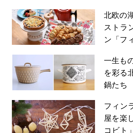
北欧の
ストラ
ン「フィ
一生も
を彩る
鍋たち
フィン
屋を楽
コビト」