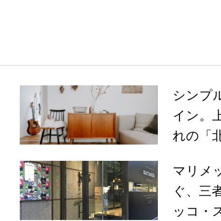
シンプ
イン。
れの「北
マリメ
ぐ、三
ッコ・