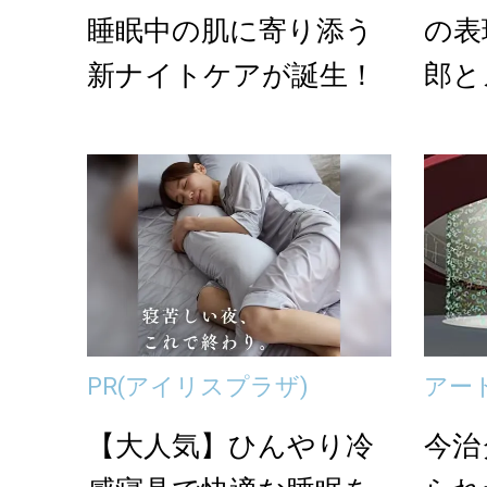
睡眠中の肌に寄り添う
の表
新ナイトケアが誕生！
郎と
口勝
PR
(アイリスプラザ)
アー
【大人気】ひんやり冷
今治