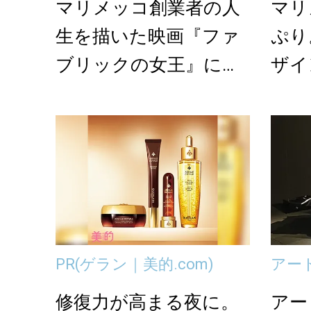
マリメッコ創業者の人
マリ
生を描いた映画『ファ
ぷり
ブリックの女王』に
ザイ
は、珠玉の人生哲学が
「MI
い...
PR
(ゲラン｜美的.com)
アー
修復力が高まる夜に。
アー