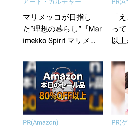
アート・カルチャー
PR
(A
マリメッコが目指し
「え
た“理想の暮らし”『Mar
って
imekko Spirit マリメ
以上
ッ...
onの
PR
(Amazon)
PR
(