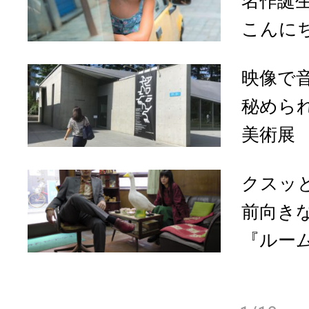
名作誕
こんに
映像で
秘めら
美術展
クスッ
前向き
『ルーム