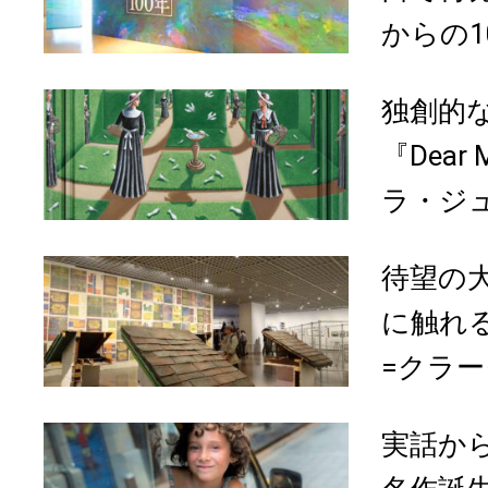
からの1
独創的
『Dear 
ラ・ジュ
待望の
に触れ
=クラ
実話か