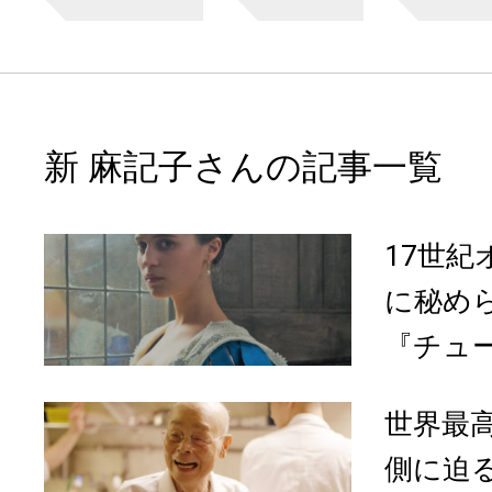
新 麻記子さんの記事一覧
17世
に秘め
『チュー
世界最
側に迫