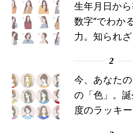
生年月日から
数字”でわか
力。知られざ
2
今、あなたの
の「色」。誕
度のラッキー