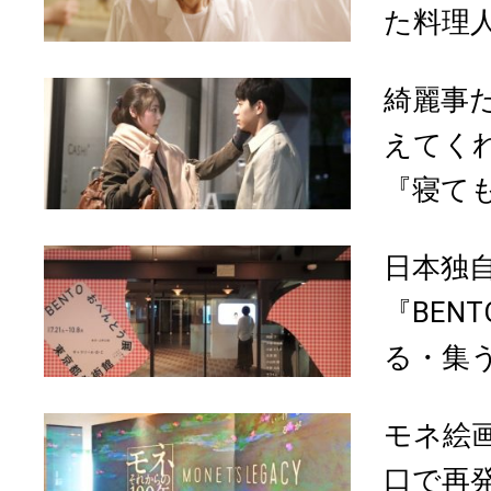
た料理
綺麗事
えてく
『寝て
日本独
『BEN
る・集う
モネ絵
口で再