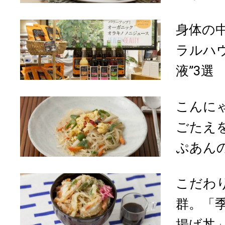
身体の
ラルハ
液”3選
こんに
ごたえ
ぷあんの
こだわ
群。「
揚げ丼