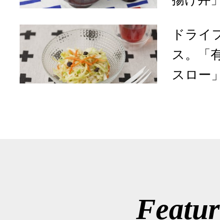
ドライ
ス。「
スロー
Featur