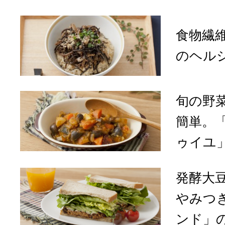
食物繊
のヘル
旬の野
簡単。
ゥイユ
発酵大
やみつ
ンド」