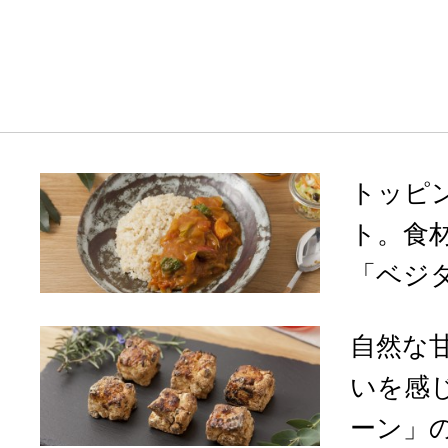
トッピ
ト。食
「ベジタ
自然な
いを感
ーン」