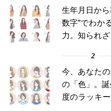
生年月日から
数字”でわか
力。知られざ
2
今、あなたの
の「色」。誕
度のラッキー