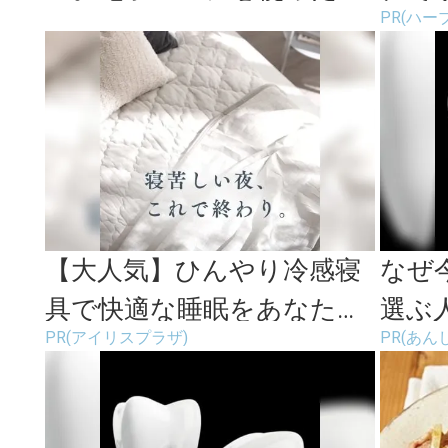
PR(ハー
短レシピ＜3選＞
【大人気】ひんやり冷感寝
なぜ
具で快適な睡眠をあなた
選ぶ
PR(アイリスプラザ)
PR(あ
に。
の方
放置は.