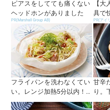
ピアスをしてても痛くない
【大
ヘッドホンがありました
具で
PR(Marshall Group AB)
PR(アイ
に。
フライパンを洗わなくてい
甘辛
い。レンジ加熱5分以内！
り。
夏に食べたい絶品焼きそば
「鶏