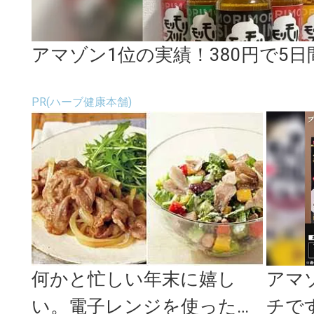
アマゾン1位の実績！380円で5
PR(ハーブ健康本舗)
何かと忙しい年末に嬉し
アマ
い。電子レンジを使った時
チで