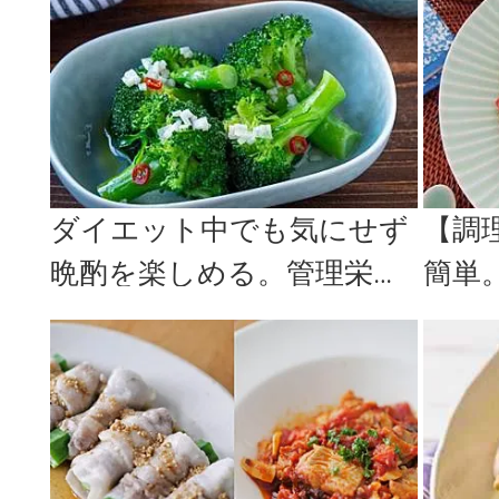
レシピ＜...
ダイエット中でも気にせず
【調
晩酌を楽しめる。管理栄養
簡単
士が提案「ヘルシーおつま
アレ
みレシピ...