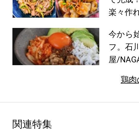
楽々作れ
今から
フ。石
屋/NAGA
鶏肉
関連特集