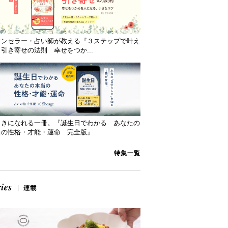
ウンセラー・占い師が教える『３ステップで叶え
引き寄せの法則 幸せをつか...
向きになれる一冊。『誕生日でわかる あなたの
当の性格・才能・運命 完全版』
特集一覧