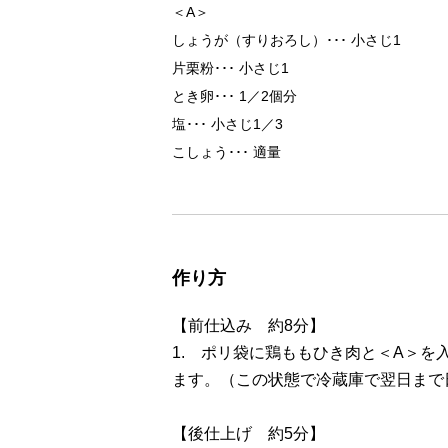
＜A＞
しょうが（すりおろし）
小さじ1
片栗粉
小さじ1
とき卵
1／2個分
塩
小さじ1／3
こしょう
適量
作り方
【前仕込み 約8分】
1. ポリ袋に鶏ももひき肉と＜A＞を
ます。（この状態で冷蔵庫で翌日まで
【後仕上げ 約5分】