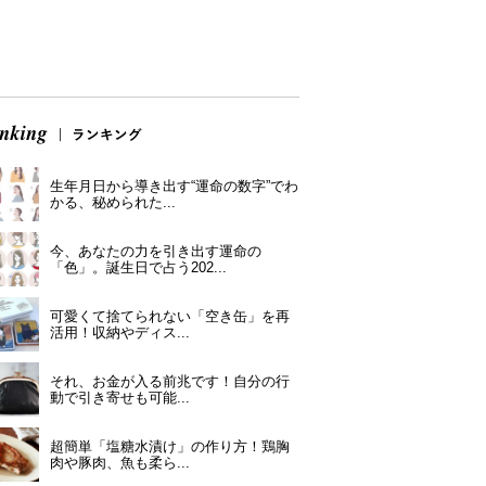
生年月日から導き出す“運命の数字”でわ
かる、秘められた...
今、あなたの力を引き出す運命の
「色」。誕生日で占う202...
可愛くて捨てられない「空き缶」を再
活用！収納やディス...
それ、お金が入る前兆です！自分の行
動で引き寄せも可能...
超簡単「塩糖水漬け」の作り方！鶏胸
肉や豚肉、魚も柔ら...