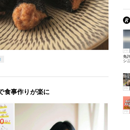
PR
免
肉
シ
PR
で食事作りが楽に
PR