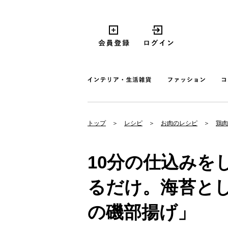
トップ
レシピ
お肉のレシピ
鶏肉
10分の仕込みを
るだけ。海苔と
の磯部揚げ」