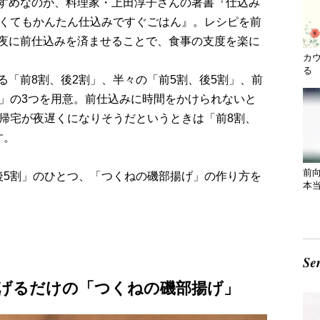
すめなのが、料理家・上田淳子さんの著書『仕込み
遅くてもかんたん仕込みですぐごはん』。レシピを前
夜に前仕込みを済ませることで、食事の支度を楽に
カ
る 
「前8割、後2割」、半々の「前5割、後5割」、前
割」の3つを用意。前仕込みに時間をかけられないと
に帰宅が夜遅くになりそうだというときは「前8割、
す。
前
後5割」のひとつ、「つくねの磯部揚げ」の作り方を
本
げるだけの「つくねの磯部揚げ」