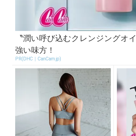
〝潤い呼び込むクレンジングオ
強い味方！
PR(DHC｜CanCam.jp)