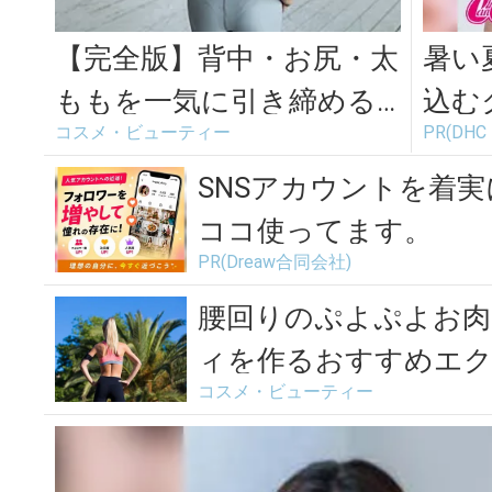
【完全版】背中・お尻・太
暑い
ももを一気に引き締める
込む
コスメ・ビューティー
PR(DHC｜
「バックエクステンショ
ル」
ン」
SNSアカウントを着
ココ使ってます。
PR(Dreaw合同会社)
腰回りのぷよぷよお肉
ィを作るおすすめエク
コスメ・ビューティー