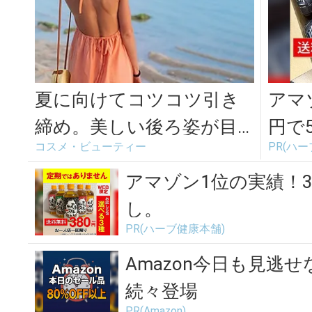
夏に向けてコツコツ引き
アマ
締め。美しい後ろ姿が目
円で
コスメ・ビューティー
PR(ハ
指せる背中のエクササイ
ズ＜3選＞
アマゾン1位の実績！3
し。
PR(ハーブ健康本舗)
Amazon今日も見逃せ
続々登場
PR(Amazon)