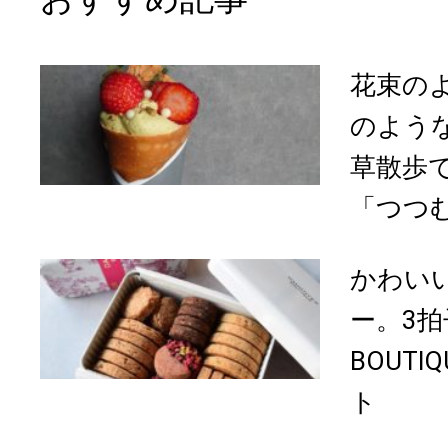
花束の
のよう
草散歩
「つつ
かわい
ー。3拍
BOUT
ト