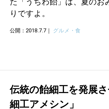
た「うちわ飴」は、夏のお
りですよ。
公開：2018.7.7
グルメ・食
伝統の飴細工を発展さ
細工アメシン」