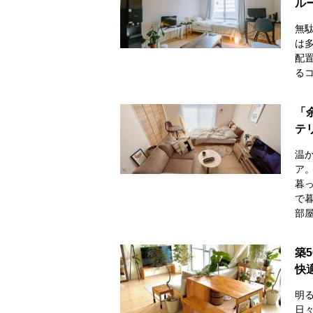
ル
無
は
配
る
「
テ
温
ア
暮
で
部
築
快
明
日々