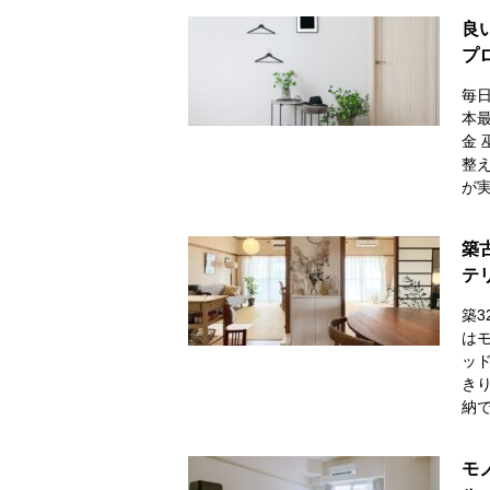
良
プ
毎
本
金
整
が
築
テ
築3
は
ッ
き
納
モ