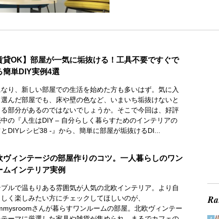
賃貸OK】部屋が一気に垢抜ける！工具不要ですぐで
る簡単DIY実例4選
になり、新しい部屋での生活を始めた方も多いはず。気に入
て選んだ部屋でも、床や壁の色など、いまいち垢抜けないと
じる部分があるのではないでしょうか。そこで今回は、好評
中の『人生はDIY – 自分らしく暮らすためのインテリアの
とDIYレシピ38 -』から、簡単に部屋が垢抜けるDI...
欧ヴィンテージの部屋作りのコツ。一人暮らしのワン
ームインテリア実例
ンプルで温もりある雰囲気が人気の北欧インテリア。より自
らしく楽しみたい方にチェックしてほしいのが、
mmysroomさんが暮らすワンルームの部屋。北欧ヴィンテー
をテーマに厳選した家具や雑貨が集められ、まるでカフェの