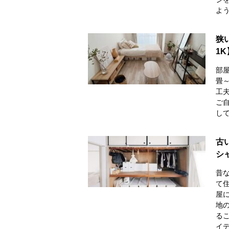
よ
狭
1
部
畳
工
ご
し
古
シ
昔
て
屋
地
る
イデ