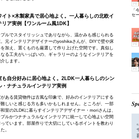
PR
「今
セ
ワイト×木製家具で居心地よく。一人暮らしの北欧イ
テリア実例【ワンルーム風1DK】
ンプルでスタイリッシュでありながら、温かみも感じられる
。元インテリアデザイナーのyoshikaさんが、DIYで壁や床
PR
手を加え、置くものも厳選して作り上げた空間です。真似し
くなる工夫がいっぱいの、ギャラリーのようなインテリアを
紹介します。
PR
室も自分好みに居心地よく。2LDK一人暮らしのシン
ル・ナチュラルインテリア実例
室がある賃貸物件は古風な印象で、好みのインテリアにする
が難しいと感じる方も多いかもしれません。ところが、一部
和室の2LDKに暮らすインテリアデザイナー・moriさんは、
ンプルかつナチュラルなインテリアに統一して心地よい空間
作っています。部屋作りで大切にしているポイントを教わり
した。