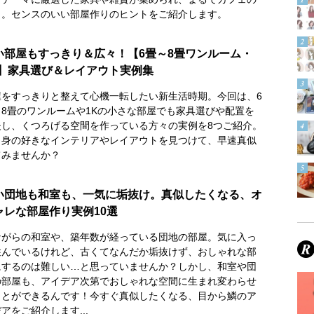
う。センスのいい部屋作りのヒントをご紹介します。
い部屋もすっきり＆広々！【6畳～8畳ワンルーム・
K】家具選び＆レイアウト実例集
屋をすっきりと整えて心機一転したい新生活時期。今回は、6
～8畳のワンルームや1Kの小さな部屋でも家具選びや配置を
夫し、くつろげる空間を作っている方々の実例を8つご紹介。
自身の好きなインテリアやレイアウトを見つけて、早速真似
てみませんか？
い団地も和室も、一気に垢抜け。真似したくなる、オ
ャレな部屋作り実例10選
ながらの和室や、築年数が経っている団地の部屋。気に入っ
住んでいるけれど、古くてなんだか垢抜けず、おしゃれな部
にするのは難しい…と思っていませんか？しかし、和室や団
の部屋も、アイデア次第でおしゃれな空間に生まれ変わらせ
ことができるんです！今すぐ真似したくなる、目から鱗のア
アをご紹介します...