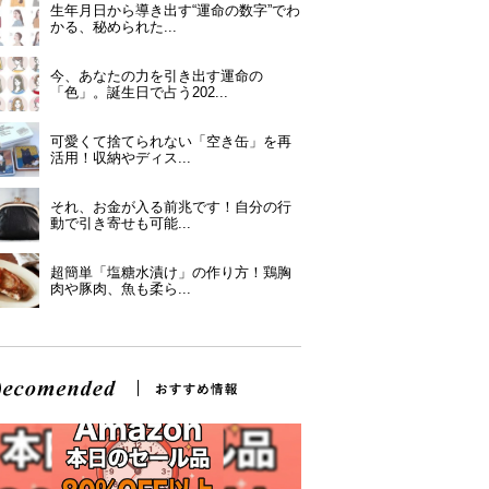
生年月日から導き出す“運命の数字”でわ
かる、秘められた...
今、あなたの力を引き出す運命の
「色」。誕生日で占う202...
可愛くて捨てられない「空き缶」を再
活用！収納やディス...
それ、お金が入る前兆です！自分の行
動で引き寄せも可能...
超簡単「塩糖水漬け」の作り方！鶏胸
肉や豚肉、魚も柔ら...