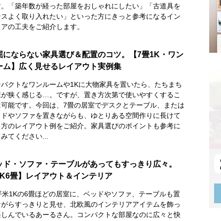
す。「築年数が経った部屋をおしゃれにしたい」「古道具を
ンスよく取り入れたい」といった方にきっと参考になるイン
リアの工夫をご紹介します。
屈にならない家具選び＆配置のコツ。【7畳1K・ワン
ーム】広く見せるレイアウト実例集
ンパクトなワンルームや1Kに大物家具を置いたら、たちまち
屋が狭く感じる…。ですが、置き方次第で使いやすくするこ
は可能です。今回は、7畳の居室でデスクとテーブル、または
ッドやソファを置きながらも、ゆとりある空間作りに長けて
る方のレイアウト例をご紹介。家具選びのポイントも参考に
みてください...
ッド・ソファ・テーブルがあってもすっきり広々。
1K6畳】レイアウト＆インテリア
0平米1Kの6畳ほどの居室に、ベッドやソファ、テーブルも置
ながらすっきりと見せ、北欧風のインテリアアイテムを飾っ
楽しんでいるあーるさん。コンパクトな部屋なのに広々と快