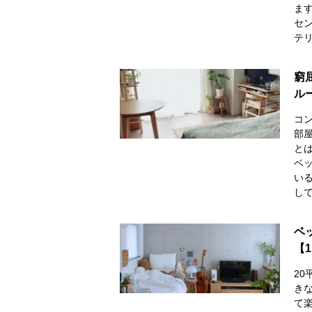
ま
セ
テ
窮
ル
コ
部
と
ベ
い
して
ベ
【
2
き
て