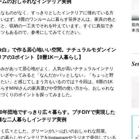
ームのおしゃれなインテリア実例
駄なものがなく、すっきりとしたインテリアに憧れている方
多いはず。8畳のワンルームに暮らす笹井さんは、家具の色と
前
置と、収納の一工夫でそれを叶えています。すぐに真似でき
本
コツもあるので、参考にしてみてください。
余白」で作る居心地いい空間。ナチュラルモダンイン
リアの3ポイント【8畳1K一人暮らし】
かみがあって居心地がよく、人気が高いナチュラルインテリ
。いざやってみると「なんだかパッとしない」「ちょっと野
ったい」と感じてしまう方もいるのでは？今回は、8畳の1K
暮らすMINIさんの家具選びや空間の使い方から、おしゃれな
屋づくりのポイントを探ってみました。
50年団地ですっきり広々暮らす。プチDIYで実現した
適な二人暮らしインテリア実例
るく広々とした、グリーンがいっぱいのおしゃれな部屋。
の暮らしやインテリアをInstagramやラジオで発信している