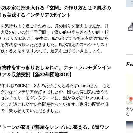
い気を家に招き入れる「玄関」の作り方とは？風水の
ロも実践するインテリア3ポイント
日を気持ちよく過ごすために、身の回りを整えませんか。日
最大級の占いの館「千里眼」で高い的中率を誇る占い師・頼
 巫（よりかねみこ）先生に、風水の要でもある玄関の“氣”を
える方法を伝授いただきました。風水鑑定のスペシャリスト
実践する方法を取り入れて、運気を上げていきましょう。
古物件をすっきりおしゃれに。ナチュラルモダンイン
リア＆収納実例【築32年団地3DK】
2年団地の3DKに、2人のお子さんと暮らすmarcoさん。もと
モダンなインテリアが好きでしたが、団地の雰囲気に合うミ
ドセンチュリーモダンをテーマに、温かみがありつつもすっ
りとした過ごしやすい空間を作っています。家具の配置や収
カ
での工夫も教えていただきました。
る 
ノトーンの家具で部屋をシンプルに整える。8畳ワン