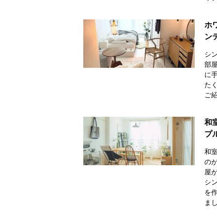
ホ
ン
シ
部屋
に
た
ご
和
プ
和
の
屋が
シ
を
ま