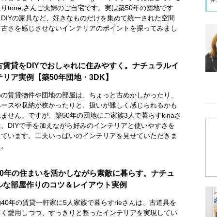
りtone,さんご夫婦のご自宅です。実は築50年の団地です
、DIYの家具など、好きなものだけを集めて統一された空間
。古さを感じさせないインテリアのポイントを探ってみまし
。
古賃貸をDIYでおしゃれに住みやすく。ナチュラルイ
テリア実例【築50年団地・3DK】
めの賃貸物件や団地の部屋は、ちょっと古めかしかったり、
ペースや収納が狭かったりと、扱いが難しく感じられるかも
ません。ですが、築50年の団地にご家族3人で暮らすkinaさ
は、DIYで手を加えながら好みのインテリアと使いやすさを
えています。工夫いっぱいのインテリアを見せていただきま
た。
40年の住まいを活かしながら素敵に暮らす。ナチュ
ルな部屋作りのコツ＆レイアウト実例
40年の賃貸一軒家に5人家族で暮らすrieさんは、古道具を
多く愛用しつつ、すっきりと整ったインテリアを実現してい