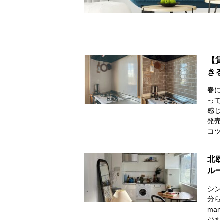
【
き
春
っ
感
発売
コツ
北
ル
シ
分
ma
ジ