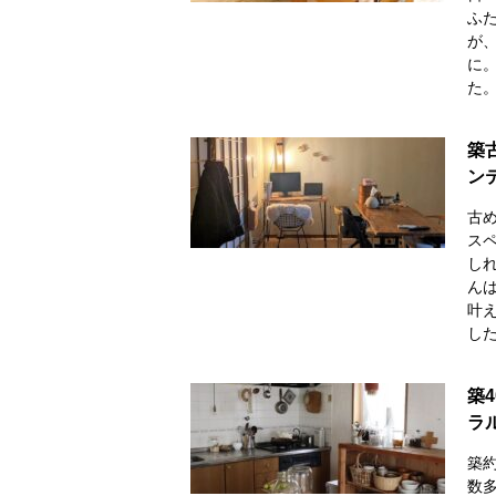
ふた
が
に
た
築
ン
古
ス
しれ
ん
叶
し
築
ラ
築約
数