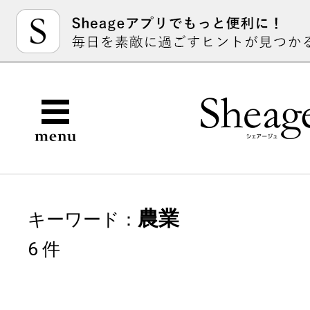
農業
キーワード：
6 件