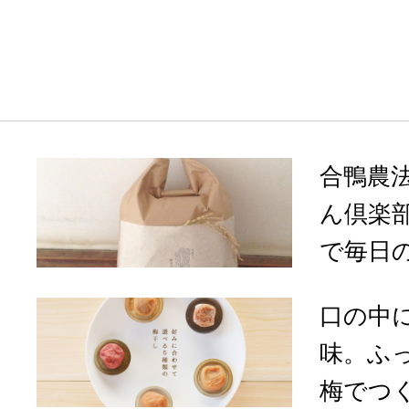
合鴨農
ん倶楽
で毎日の
口の中
味。ふ
梅でつく