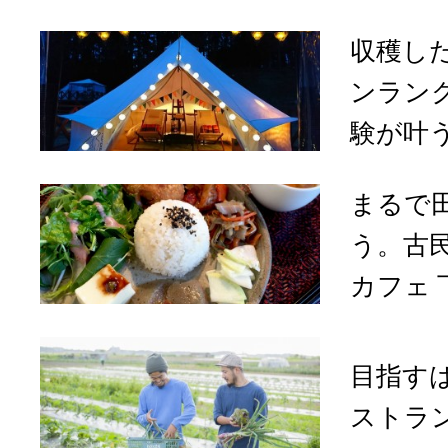
収穫した
ンラン
験が叶う「
まるで
う。古
カフェ 下
目指す
ストラ