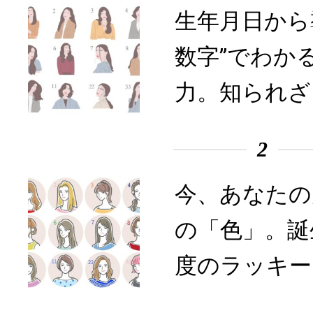
生年月日から
数字”でわか
力。知られざ
2
今、あなたの
の「色」。誕
度のラッキー