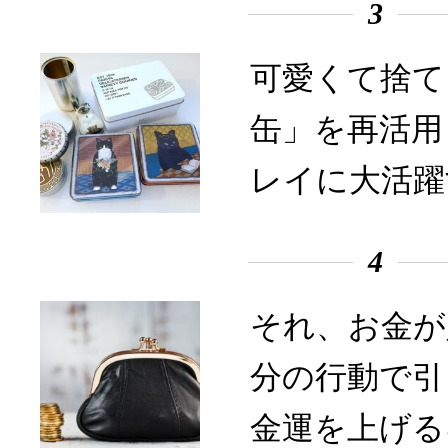
3
可愛くて捨て
缶」を再活用
レイに大活躍
4
それ、お金が
分の行動で引
金運を上げる