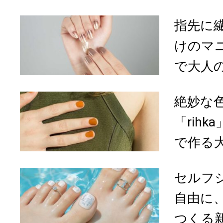
指先に
けのマ
で大人の
絶妙な
「rih
で作る大
セルフ
自由に、
つくる