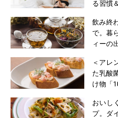
る習慣＆
飲み終
で。暮
ィーの
＜アレ
た乳酸
け物「1
おいし
プ。ダ