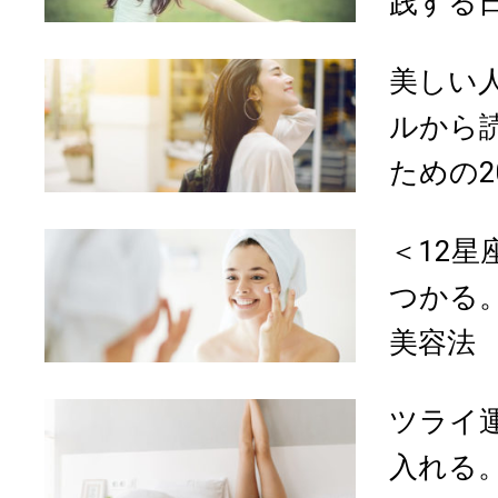
践する日
美しい
ルから
ための2
＜12
つかる
美容法
ツライ
入れる