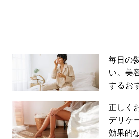
毎日の
い。美
するおす
正しく
デリケ
効果的な