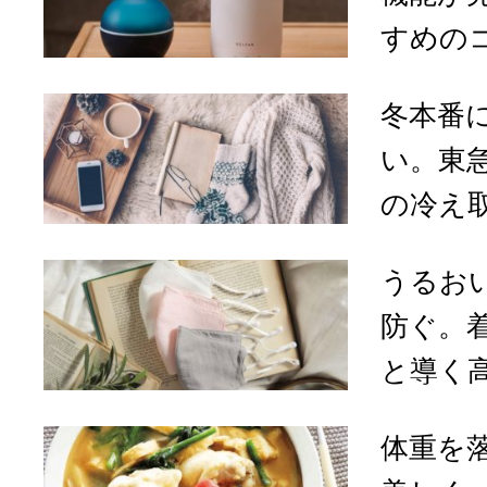
すめのコ
冬本番
い。東
の冷え取
うるお
防ぐ。
と導く高
体重を