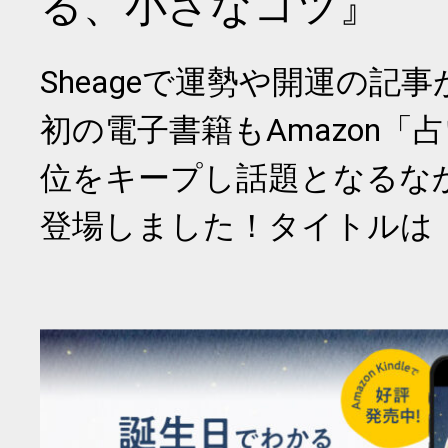
る、小さなコツ』
Sheageで運勢や開運の記
初の電子書籍もAmazon「
位をキープし話題となるな
登場しました！タイトルは