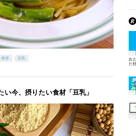
PR
美容
豆乳
お
た
たい今、摂りたい食材「豆乳」
PR
PR