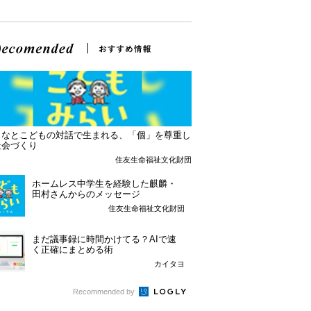
となとこどもの対話で生まれる、「個」を尊重し
社会づくり
住友生命福祉文化財団
ホームレス中学生を経験した麒麟・
田村さんからのメッセージ
住友生命福祉文化財団
まだ議事録に時間かけてる？AIで速
く正確にまとめる術
カイタヨ
Recommended by