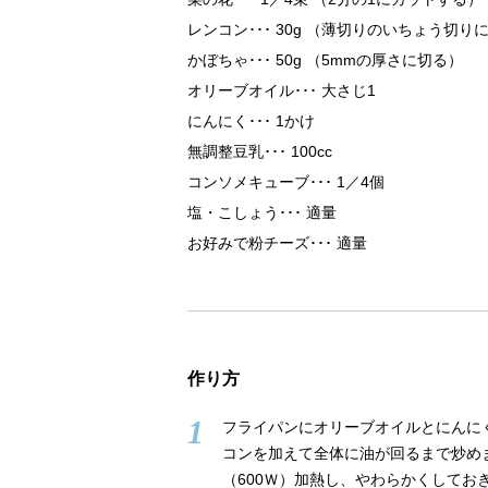
レンコン
30g （薄切りのいちょう切り
かぼちゃ
50g （5mmの厚さに切る）
オリーブオイル
大さじ1
にんにく
1かけ
無調整豆乳
100cc
コンソメキューブ
1／4個
塩・こしょう
適量
お好みで粉チーズ
適量
作り方
1
フライパンにオリーブオイルとにんに
コンを加えて全体に油が回るまで炒め
（600Ｗ）加熱し、やわらかくしてお