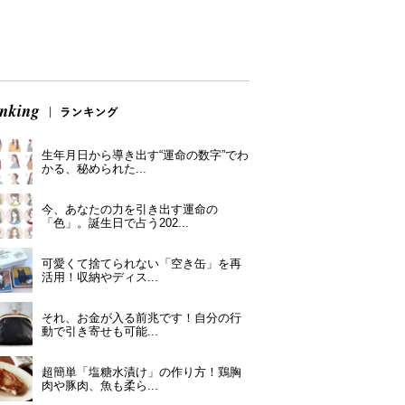
生年月日から導き出す“運命の数字”でわ
かる、秘められた...
今、あなたの力を引き出す運命の
「色」。誕生日で占う202...
可愛くて捨てられない「空き缶」を再
活用！収納やディス...
それ、お金が入る前兆です！自分の行
動で引き寄せも可能...
超簡単「塩糖水漬け」の作り方！鶏胸
肉や豚肉、魚も柔ら...