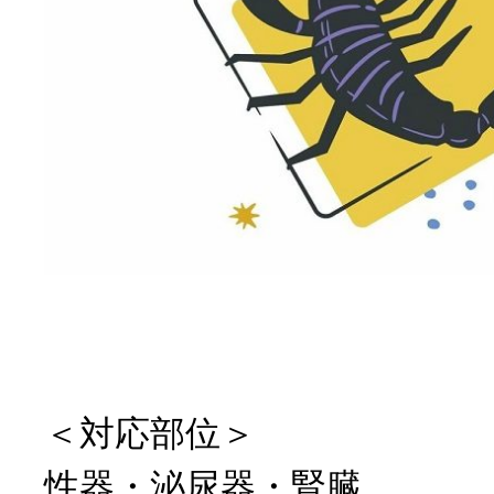
＜対応部位＞
性器・泌尿器・腎臓