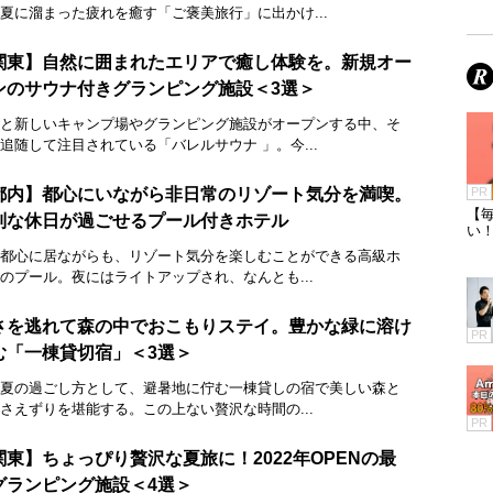
夏に溜まった疲れを癒す「ご褒美旅行」に出かけ...
関東】自然に囲まれたエリアで癒し体験を。新規オー
ンのサウナ付きグランピング施設＜3選＞
と新しいキャンプ場やグランピング施設がオープンする中、そ
追随して注目されている「バレルサウナ 」。今...
都内】都心にいながら非日常のリゾート気分を満喫。
PR
【毎
別な休日が過ごせるプール付きホテル
い
都心に居ながらも、リゾート気分を楽しむことができる高級ホ
のプール。夜にはライトアップされ、なんとも...
さを逃れて森の中でおこもりステイ。豊かな緑に溶け
PR
む「一棟貸切宿」＜3選＞
夏の過ごし方として、避暑地に佇む一棟貸しの宿で美しい森と
さえずりを堪能する。この上ない贅沢な時間の...
PR
関東】ちょっぴり贅沢な夏旅に！2022年OPENの最
グランピング施設＜4選＞