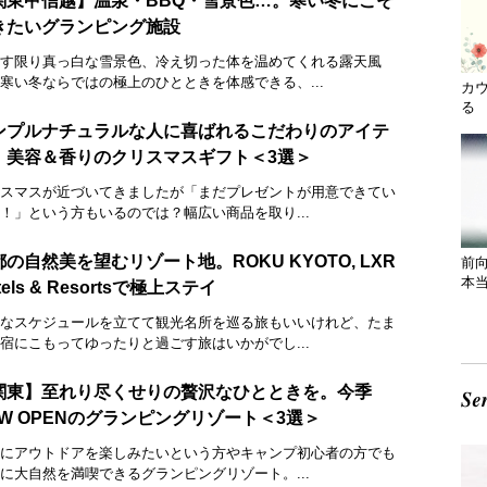
関東甲信越】温泉・BBQ・雪景色…。寒い冬にこそ
きたいグランピング施設
す限り真っ白な雪景色、冷え切った体を温めてくれる露天風
寒い冬ならではの極上のひとときを体感できる、...
カ
る 
ンプルナチュラルな人に喜ばれるこだわりのアイテ
。美容＆香りのクリスマスギフト＜3選＞
スマスが近づいてきましたが「まだプレゼントが用意できてい
！」という方もいるのでは？幅広い商品を取り...
の自然美を望むリゾート地。ROKU KYOTO, LXR
前
本
tels & Resortsで極上ステイ
なスケジュールを立てて観光名所を巡る旅もいいけれど、たま
宿にこもってゆったりと過ごす旅はいかがでし...
関東】至れり尽くせりの贅沢なひとときを。今季
EW OPENのグランピングリゾート＜3選＞
にアウトドアを楽しみたいという方やキャンプ初心者の方でも
に大自然を満喫できるグランピングリゾート。...