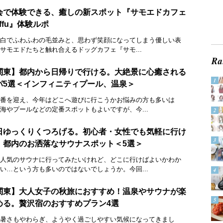
会で体験できる、癒しの新スポット『サモエドカフェ
ffu』体験ルポ
白でふわふわの毛並みと、思わず笑顔になってしまう優しい表
サモエドたちと触れ合えるドッグカフェ『サモ...
関東】都内から日帰りで行ける。大絶景に心癒される
パ5選＜インフィニティプール、温泉＞
番を迎え、今年はどこへ遊びに行こうかお悩みの方も多いは
海やプールなどの定番スポットもよいですが、今...
日ゆっくりくつろげる。初心者・女性でも気軽に行け
。都内のお洒落なサウナスポット＜5選＞
人気のサウナに行ってみたいけれど、どこに行けばよいかわか
い…という方も多いのではないでしょうか。今回...
関東】大人女子の秋旅におすすめ！温泉やサウナが楽
める。贅沢宿のおすすめプラン4選
暑さもやわらぎ、ようやく過ごしやすい気候になってきまし