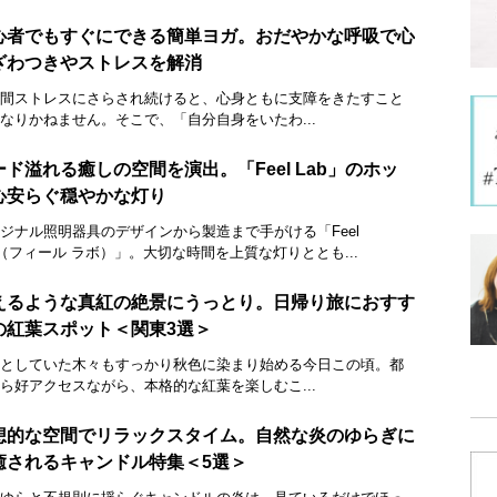
心者でもすぐにできる簡単ヨガ。おだやかな呼吸で心
ざわつきやストレスを解消
間ストレスにさらされ続けると、心身ともに支障をきたすこと
なりかねません。そこで、「自分自身をいたわ...
ード溢れる癒しの空間を演出。「Feel Lab」のホッ
心安らぐ穏やかな灯り
ジナル照明器具のデザインから製造まで手がける「Feel
b（フィール ラボ）」。大切な時間を上質な灯りととも...
えるような真紅の絶景にうっとり。日帰り旅におすす
の紅葉スポット＜関東3選＞
としていた木々もすっかり秋色に染まり始める今日この頃。都
ら好アクセスながら、本格的な紅葉を楽しむこ...
想的な空間でリラックスタイム。自然な炎のゆらぎに
癒されるキャンドル特集＜5選＞