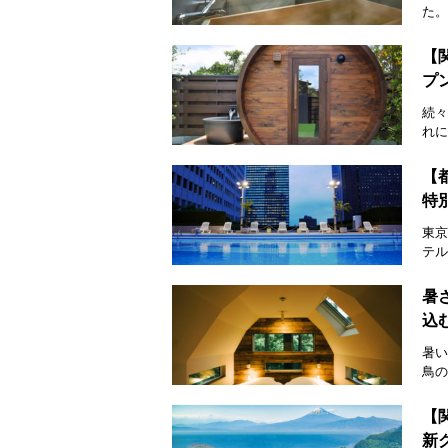
た。
【
プ
続々
れに
【
特
東京
テル
暑
込
暑い
鳥の
【
新