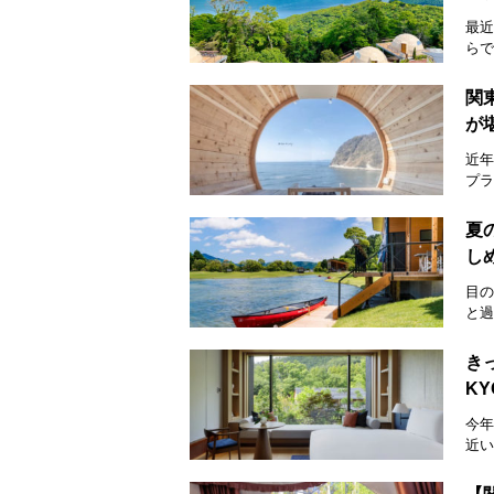
最近
らで
関
が
近年
プラ
夏
し
目の
と過
き
K
今年
近い