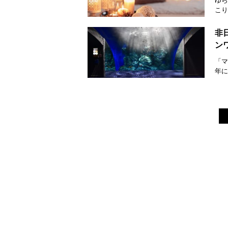
ゆら
こり
非
ン
「マ
年に