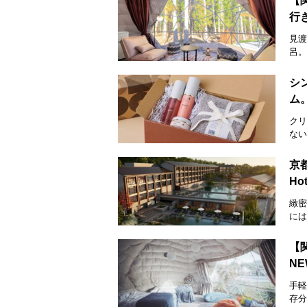
【
行
見渡
呂。
シ
ム
クリ
ない
京都
Ho
緻密
には
【
N
手軽
存分