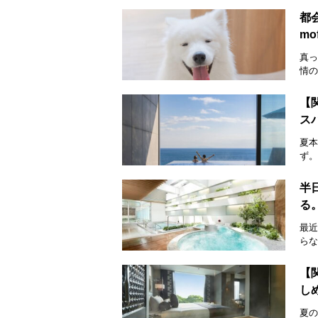
都
mo
真っ
情の
【
ス
夏本
ず。
半
る
最近
らな
【
し
夏の