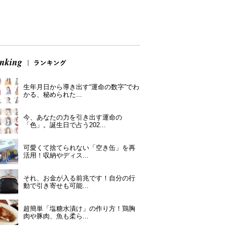
生年月日から導き出す“運命の数字”でわ
かる、秘められた...
今、あなたの力を引き出す運命の
「色」。誕生日で占う202...
可愛くて捨てられない「空き缶」を再
活用！収納やディス...
それ、お金が入る前兆です！自分の行
動で引き寄せも可能...
超簡単「塩糖水漬け」の作り方！鶏胸
肉や豚肉、魚も柔ら...