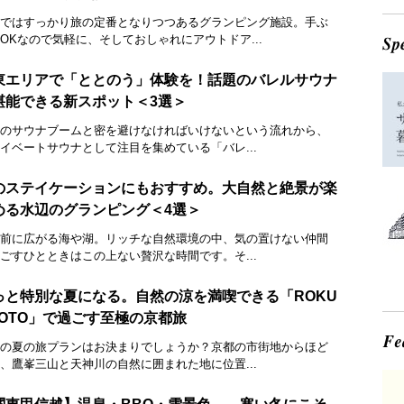
ではすっかり旅の定番となりつつあるグランピング施設。手ぶ
OKなので気軽に、そしておしゃれにアウトドア...
東エリアで「ととのう」体験を！話題のバレルサウナ
堪能できる新スポット＜3選＞
のサウナブームと密を避けなければいけないという流れから、
イベートサウナとして注目を集めている「バレ...
のステイケーションにもおすすめ。大自然と絶景が楽
める水辺のグランピング＜4選＞
前に広がる海や湖。リッチな自然環境の中、気の置けない仲間
ごすひとときはこの上ない贅沢な時間です。そ...
っと特別な夏になる。自然の涼を満喫できる「ROKU
YOTO」で過ごす至極の京都旅
の夏の旅プランはお決まりでしょうか？京都の市街地からほど
、鷹峯三山と天神川の自然に囲まれた地に位置...