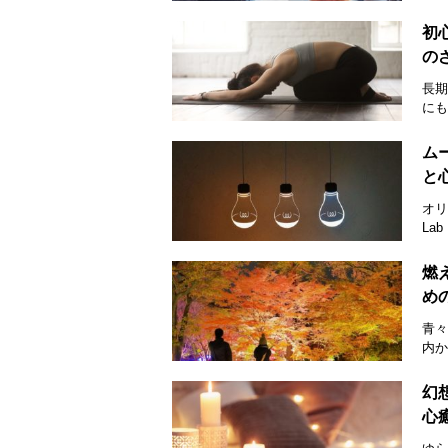
初
の
長期
にも
ム
と
オリ
La
燃
め
青々
内か
幻
心