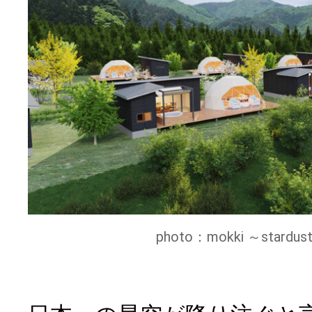
photo：mokki ～stardust l