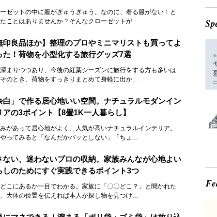
ーゼットの中に服がぎゅうぎゅう。なのに、着る服がない！と
たことはありませんか？そんなクローゼットが...
無印良品ほか】整理のプロやミニマリストも買ってよ
った！荷物を小型化する旅行グッズ7選
深まりつつあり、今後の紅葉シーズンに旅行をする方も多いは
そのとき、荷物をすっきりまとめて身軽に出か...
余白」で作る居心地いい空間。ナチュラルモダンイン
リアの3ポイント【8畳1K一人暮らし】
みがあって居心地がよく、人気が高いナチュラルインテリア。
やってみると「なんだかパッとしない」「ちょ...
さない、迷わないプロの収納。家族みんなが心地よい
らしのためにすぐ実践できるポイント3つ
どこにあるか一目でわかる。家族に「〇〇どこ？」と聞かれた
、大体の位置を伝えれば本人が探し物を見つけ...