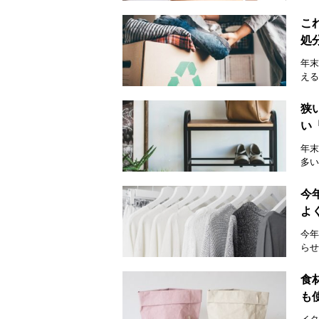
こ
処
年末
える
狭
い
年末
多い
今
よ
今年
らせ
食
も