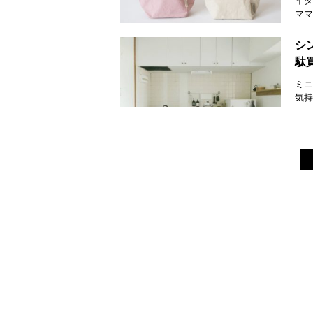
イタ
ママ
シ
駄
ミニ
気持