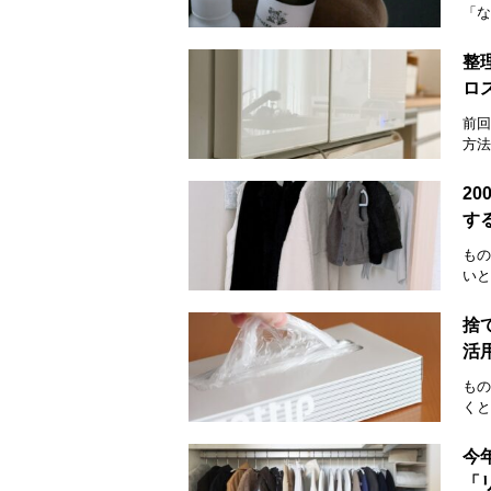
「な
整
ロ
前回
方法
2
す
もの
いと
捨
活
もの
くと
今
「