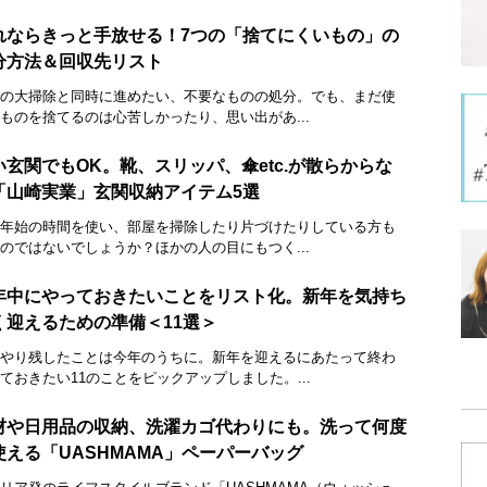
れならきっと手放せる！7つの「捨てにくいもの」の
分方法＆回収先リスト
の大掃除と同時に進めたい、不要なものの処分。でも、まだ使
ものを捨てるのは心苦しかったり、思い出があ...
い玄関でもOK。靴、スリッパ、傘etc.が散らからな
「山崎実業」玄関収納アイテム5選
年始の時間を使い、部屋を掃除したり片づけたりしている方も
のではないでしょうか？ほかの人の目にもつく...
年中にやっておきたいことをリスト化。新年を気持ち
く迎えるための準備＜11選＞
やり残したことは今年のうちに。新年を迎えるにあたって終わ
ておきたい11のことをピックアップしました。...
材や日用品の収納、洗濯カゴ代わりにも。洗って何度
使える「UASHMAMA」ペーパーバッグ