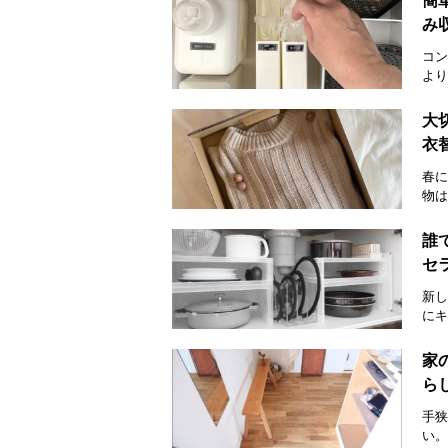
簡
み
コン
より
大
衣
春に
物は
誰
セ
新し
にキ
家
ら
手狭
い。