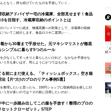
んとなく」持ち続けていたものを手放していく...
理収納アドバイザー宅の冷蔵庫、全部見せます！食品
ス0を目指す、冷蔵庫収納のポイントとは
のパントリーに続き、物価高騰への対策として、冷蔵庫の収納
についてご紹介します。食品ロスや二度買い・...
00着から30着まで手放せた。元マキシマリストが徹底
PR
「え
るシンプルに暮らす5つのルール
続々
を少なくしてすっきりと暮らしたいけれど、なかなか手放せな
いう方も多いはず。同じようにかつてはものを...
てる前にまだ使える。「ティッシュボックス」空き箱
PR
用法【片づけのプロのリアル事例5選】
を整理したいと思ったら、100円ショップに収納用品を探しに行
いう方が多いのでは？その前に活用したいのが...
PR
年中に一歩踏み出してこの服を手放す！整理のプロの
リセットクローゼット」STEP