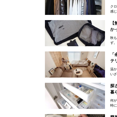
クロ
感じ
【
か
秋も
ず。
「
テ
温か
いざ
探
暮
何が
時に