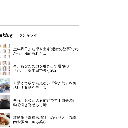
生年月日から導き出す“運命の数字”でわ
かる、秘められた...
今、あなたの力を引き出す運命の
「色」。誕生日で占う202...
可愛くて捨てられない「空き缶」を再
活用！収納やディス...
それ、お金が入る前兆です！自分の行
動で引き寄せも可能...
超簡単「塩糖水漬け」の作り方！鶏胸
肉や豚肉、魚も柔ら...