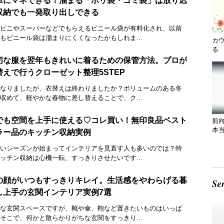
単にマネできる！溜まる「ポリ袋・ゴミ袋」は放り込
収納でも一発取り出しできる
ビニやスーパーなどでもらえるビニール袋が有料化され、以前
もビニール袋は溜まりにくくなったかもしれま...
カ
る 
切な服を翌年もきれいに着るための保管方法。プロが
替えで行うクローゼット整理5STEP
なりましたが、衣替えは終わりましたか？ボリュームのある冬
収めて、軽やかな春物に差し替えることで、ク...
でも空間を上手に使える♡コレ買い！無印良品ベスト
前
本
ラー品のキッチン収納実例
いシーズンが始まってインテリアを見直す人も多いのでは？特
ッチン収納は心機一転、すっきりさせたいです...
の顔がいつもすっきりキレイ。生活感をやわらげる暮
し上手の玄関インテリア実例7選
な玄関スペースですが、靴や傘、鞄など置きたいものはいっぱ
そこで、何かと散らかりがちな玄関をすっきり...