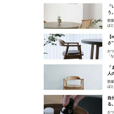
「
う
部屋
ばと
【
さ
かつ
「な
「
人
部屋
ばと
自
る
かつ