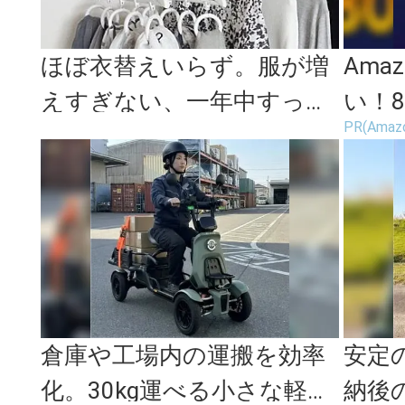
ほぼ衣替えいらず。服が増
Ama
えすぎない、一年中すっき
い！8
PR(Amaz
り美しいクローゼットをつ
場
くるコツ
倉庫や工場内の運搬を効率
安定
化。30kg運べる小さな軽ト
納後