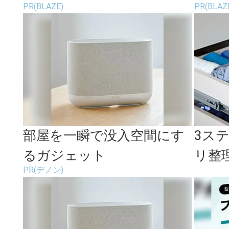
PR(BLAZE)
PR(BLAZ
ラ
代わ
部屋を一瞬で没入空間にす
3ス
るガジェット
リ整理
PR(デノン)
ン揃
トで..