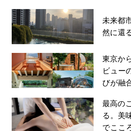
未来都
然に還
東京か
ビュー
びが融合
最高の
る。美
でこころ