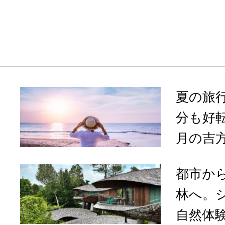
夏の旅
分も好転
月の吉方
都市か
林へ。
自然体験