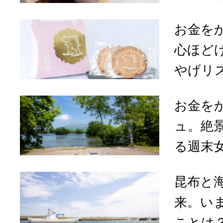
お金を
心ほど
やげリ
お金を
ュ。絶
る週末
昆布と
来。い
ことは