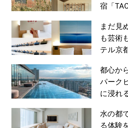
宿「TACT
まだ見
も芸術
テル京都
都心か
パーク
に浸れる「
水の都
る体験