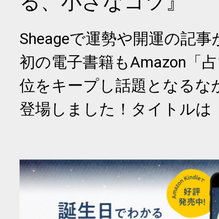
る、小さなコツ』
Sheageで運勢や開運の記
初の電子書籍もAmazon「
位をキープし話題となるな
登場しました！タイトルは