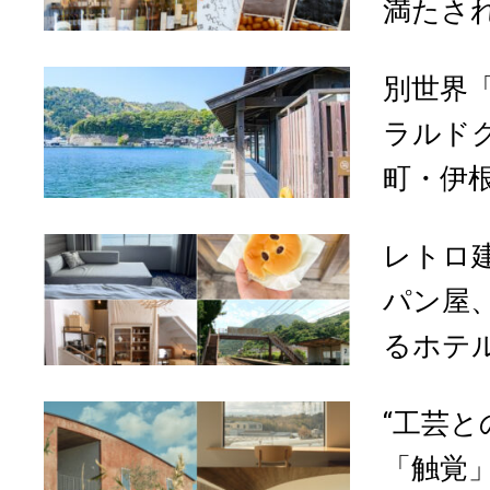
満たされ
別世界
ラルド
町・伊根
レトロ
パン屋
るホテル
“工芸と
「触覚