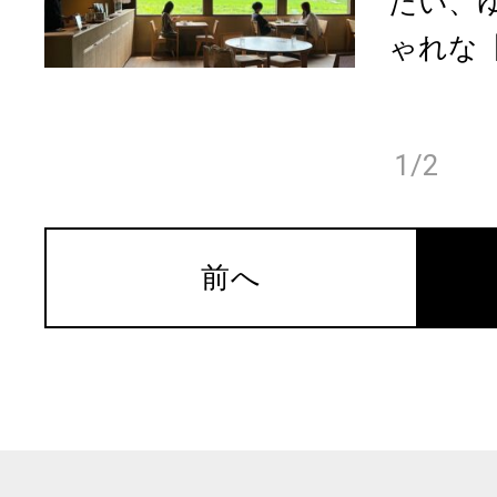
たい、
ゃれな【
1/2
前へ