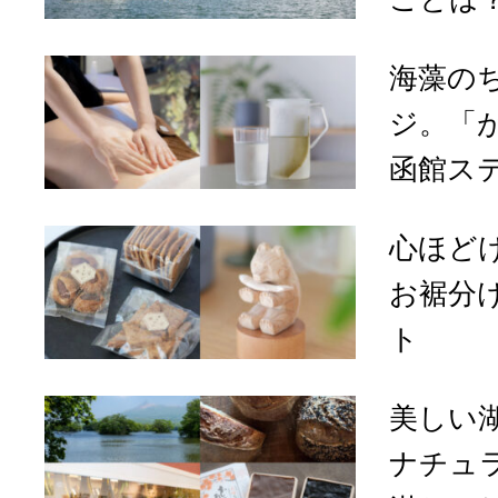
海藻の
ジ。「
函館ス
心ほど
お裾分
ト
美しい
ナチュ