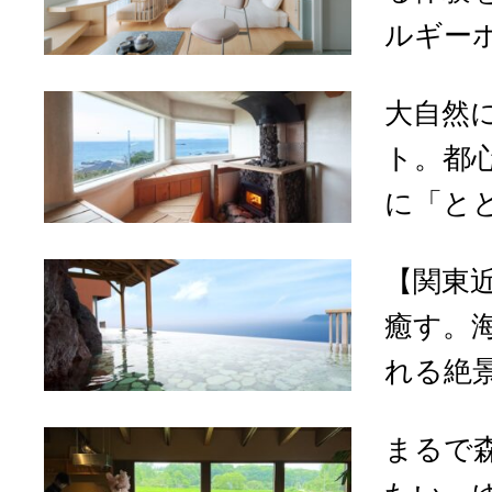
ルギーホテ
大自然
ト。都
に「とと
【関東
癒す。
れる絶景
まるで