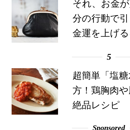
それ、お金が
分の行動で引
金運を上げる
5
超簡単「塩糖
方！鶏胸肉や
絶品レシピ
Sponsored