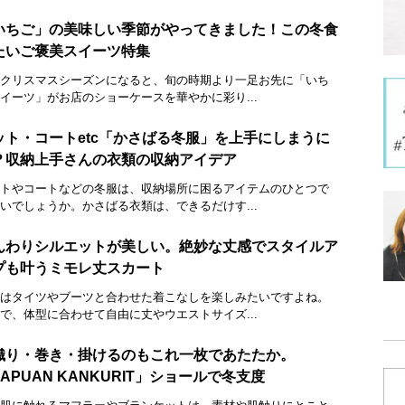
いちご」の美味しい季節がやってきました！この冬食
たいご褒美スイーツ特集
クリスマスシーズンになると、旬の時期より一足お先に「いち
イーツ」がお店のショーケースを華やかに彩り...
ット・コートetc「かさばる冬服」を上手にしまうに
？収納上手さんの衣類の収納アイデア
トやコートなどの冬服は、収納場所に困るアイテムのひとつで
いでしょうか。かさばる衣類は、できるだけす...
んわりシルエットが美しい。絶妙な丈感でスタイルア
プも叶うミモレ丈スカート
はタイツやブーツと合わせた着こなしを楽しみたいですよね。
で、体型に合わせて自由に丈やウエストサイズ...
織り・巻き・掛けるのもこれ一枚であたたか。
APUAN KANKURIT」ショールで冬支度