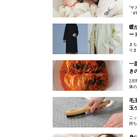
“サ
「#
暖
ー
まも
りま
一
き
2月
体の
毛
玉
ニッ
持ち