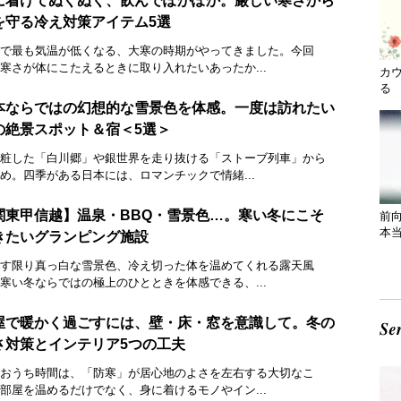
に着けてぬくぬく、飲んでぽかぽか。厳しい寒さから
を守る冷え対策アイテム5選
で最も気温が低くなる、大寒の時期がやってきました。今回
寒さが体にこたえるときに取り入れたいあったか...
カ
る 
本ならではの幻想的な雪景色を体感。一度は訪れたい
の絶景スポット＆宿＜5選＞
粧した「白川郷」や銀世界を走り抜ける「ストーブ列車」から
め。四季がある日本には、ロマンチックで情緒...
関東甲信越】温泉・BBQ・雪景色…。寒い冬にこそ
前
本
きたいグランピング施設
す限り真っ白な雪景色、冷え切った体を温めてくれる露天風
寒い冬ならではの極上のひとときを体感できる、...
屋で暖かく過ごすには、壁・床・窓を意識して。冬の
さ対策とインテリア5つの工夫
おうち時間は、「防寒」が居心地のよさを左右する大切なこ
部屋を温めるだけでなく、身に着けるモノやイン...