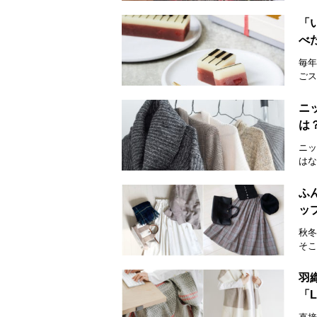
「
べ
毎年
ごス
ニ
は
ニッ
はな
ふ
ッ
秋冬
そこ
羽
「L