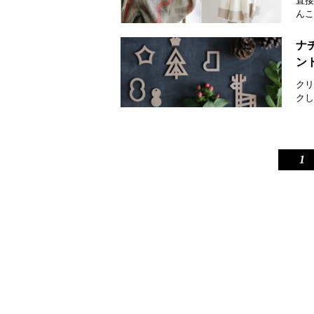
直接
んこ
ナ
ン
クリ
クし
1