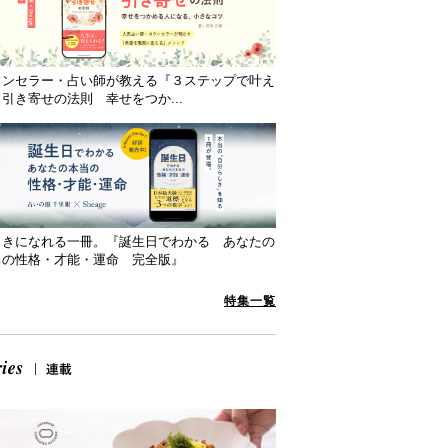
ウンセラー・占い師が教える『３ステップで叶え
引き寄せの法則 幸せをつか...
向きになれる一冊。『誕生日でわかる あなたの
当の性格・才能・運命 完全版』
特集一覧