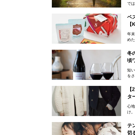
では
ベ
【
年末
めた
冬
頃
短い
をさ
【
タ
心地
け。
テ
切