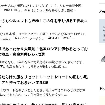
ステナブルな行動”のバトンをつなげていく、リレー連載企画
TSUNAGU100」。今回はナチュラルな暮らしぶり投稿...
かさもシルエットも抜群！この冬を乗り切る主役級コ
ト
なく冬本番。コーディネートの要アイテムとなるコートは決ま
したか。「N.O.R.C（ノーク）」「ADAM ET ROPÉ...
皿であったか＆大満足！北国ロシアに伝わるとってお
の簡単・家庭料理レシピ2選
間近となり、1年のなかでも最も寒い時期がやってきています。
芯から温まるよう、より寒さが厳しい国に伝わ...
玉だらけの服をリセット！ニットやコートの正しい毛
ケアと持っておきたい道具3選
トやコートを着ようとしたとき、毛玉ができていると残念な気
になりますよね。つい引っ張って取りたくなり...