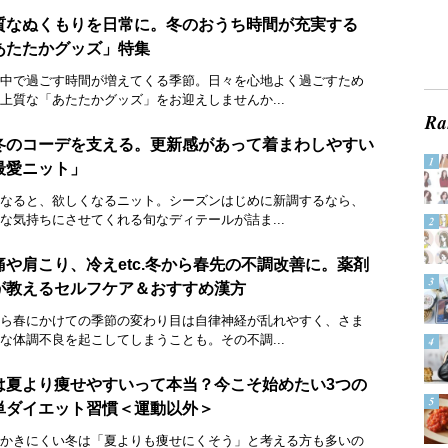
質なぬくもりを日常に。冬のおうち時間が充実する
あたたかグッズ」特集
中で過ごす時間が増えてくる季節。日々を心地よく過ごすため
上質な「あたたかグッズ」をお迎えしませんか...
冬のコーデを支える。更新感があって着まわしやすい
最愛ニット」
なると、欲しくなるニット。シーズンはじめに新調するなら、
な気持ちにさせてくれる旬なディテールが詰ま...
痛や肩こり、冷えetc.冬から春先の不調改善に。薬剤
が教えるセルフケア＆おすすめ漢方
ら春にかけての季節の変わり目は自律神経が乱れやすく、さま
な体調不良を起こしてしまうことも。その不調...
は夏より痩せやすいって本当？今こそ始めたい3つの
単ダイエット習慣＜運動以外＞
かきにくい冬は「夏よりも痩せにくそう」と考える方も多いの