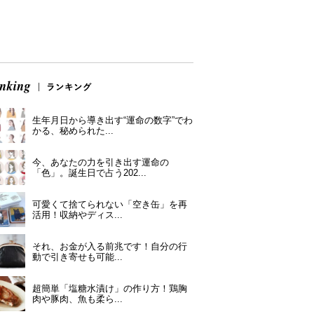
生年月日から導き出す“運命の数字”でわ
かる、秘められた...
今、あなたの力を引き出す運命の
「色」。誕生日で占う202...
可愛くて捨てられない「空き缶」を再
活用！収納やディス...
それ、お金が入る前兆です！自分の行
動で引き寄せも可能...
超簡単「塩糖水漬け」の作り方！鶏胸
肉や豚肉、魚も柔ら...