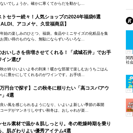
ないでしょうか。確かに寒くてからだを動かし...
ストセラー続々！人気ショップの2024年福袋6選
KALDI、アコメヤ、久世福商店】
年始の楽しみのひとつ、福袋。食品やミニサイズの化粧品を集
お買い得のものなら、無駄にならずいろいろな...
のおいしさを倍増させてくれる！「成城石井」でお手
PR
関
ワイン選び
社
秋が終りいよいよ冬の到来！暖かな部屋で楽しむおうちごはん
らに豊かにしてくれるのがワインです。お手頃...
2万円台で探す】この秋冬に頼りたい「高コスパアウ
PR
ー」4選
良い風を感じられるようになり、いよいよ新しい季節の幕開
コーデがマンネリしやすい秋冬は、おしゃれが楽...
PR
ンセル素材で温か＆肌しっとり。冬の乾燥時期を乗り
る、肌ざわりよい優秀アイテム4選