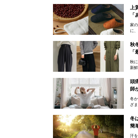
上
「
家の
に、
秋
「
秋に
新鮮
頭
師
冬か
ざま
冬
簡
汗を