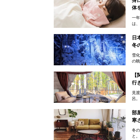
身
体
一年
は、
日
冬
雪化
の眺
【
行
見渡
呂。
部
寒
冬の
と。