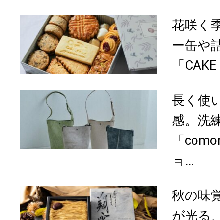
花咲く
ー缶や
「CAKE 
長く使
感。洗
「como
ョ...
秋の味
が光る