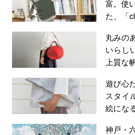
富。使
た、「cl
丸みの
いらしい
上質な帆
遊び心
スタイ
絵になる「
神戸・