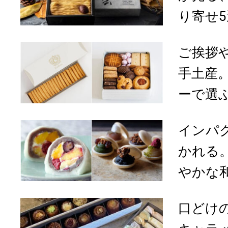
り寄せ5
ご挨拶
手土産
ーで選ぶ
インパ
かれる
やかな和
口どけ