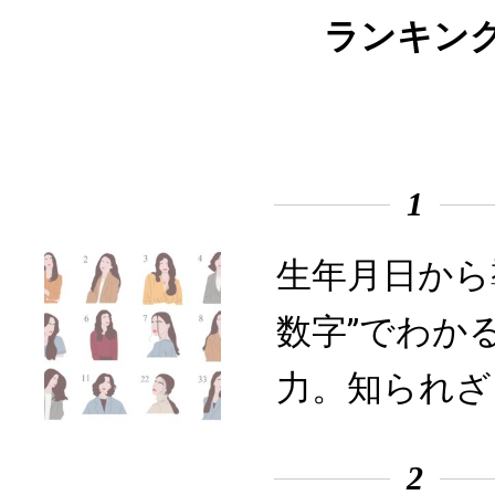
ランキン
1
生年月日から
数字”でわか
力。知られざ
2