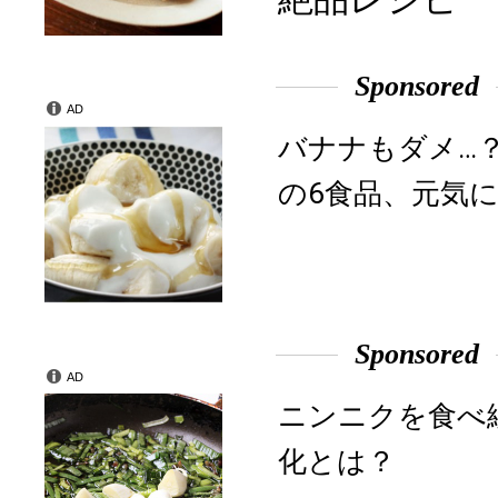
Sponsored
AD
バナナもダメ…
の6食品、元気に
Sponsored
AD
ニンニクを食べ
化とは？