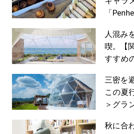
キャラ
「Penh
人混み
喫。【
すすめの
三密を
この夏
＞グラン
秋に合