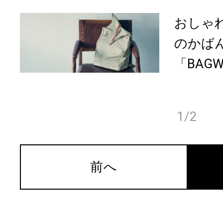
おしゃ
のかば
「BAGW
1/2
前へ