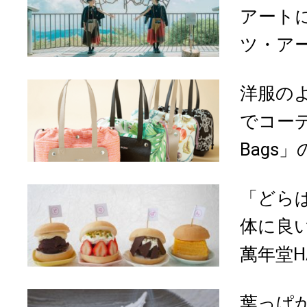
アート
ツ・アー
洋服の
でコーデ
Bags」
「どら
体に良
萬年堂HA
葉っぱ