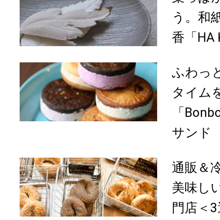
う。和
香「HA 
ふわっ
タイム
「Bonb
サンド
通販＆
美味し
門店＜3