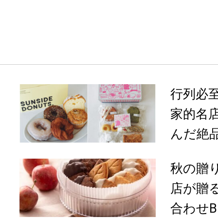
行列必
家的名
んだ絶品
秋の贈
店が贈
合わせBO