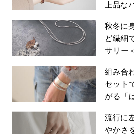
上品なバ
秋冬に
ど繊細
サリー
組み合
セット
がる「は
流行に
やかさを