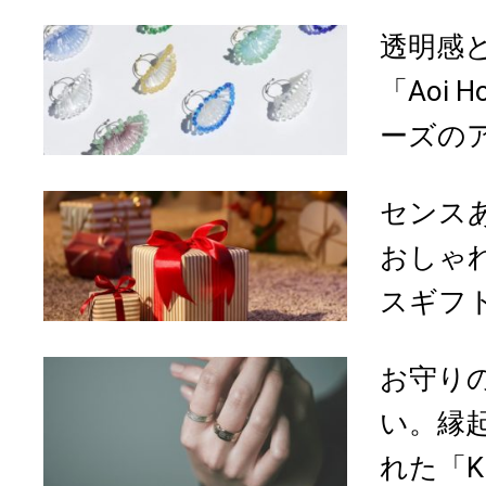
透明感
「Aoi 
ーズのア
センス
おしゃ
スギフ
お守り
い。縁
れた「KI