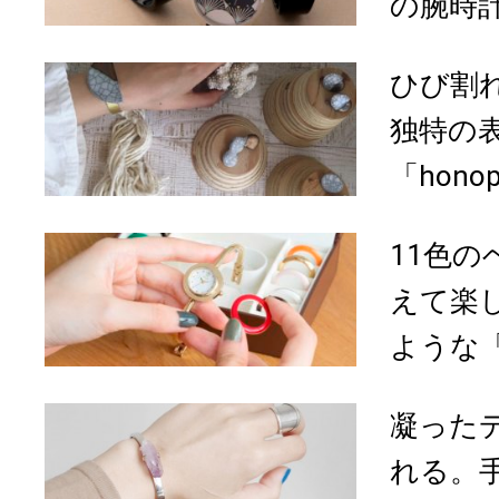
の腕時
ひび割
独特の
「honop
11色
えて楽
ような「S
凝った
れる。