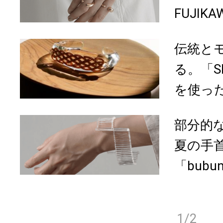
FUJIKA
伝統と
る。「SI
を使っ
部分的
夏の手
「bubu
1/2