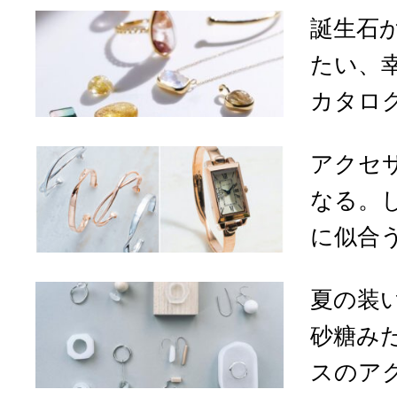
誕生石
たい、
カタロ
アクセ
なる。
に似合う「
夏の装
砂糖みた
スのア