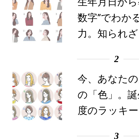
生年月日から
数字”でわか
力。知られざ
2
今、あなたの
の「色」。誕
度のラッキー
3