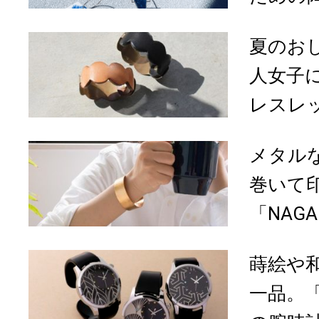
夏のお
人女子
レスレ
メタル
巻いて
「NAGA
蒔絵や
一品。「I