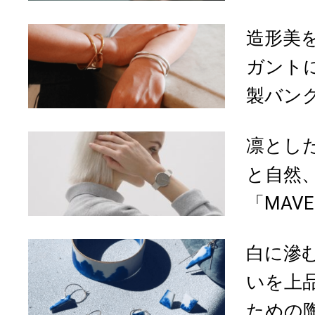
造形美
ガント
製バン
凛とし
と自然
「MAVEN
白に滲
いを上
ための陶