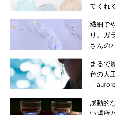
てくれる佐
繊細で
り。ガ
さんのパ
まるで
色の人
「aurora
感動的
い場所