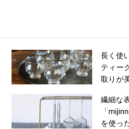
長く使
ティー
取りが美
繊細な
「miji
を使っ