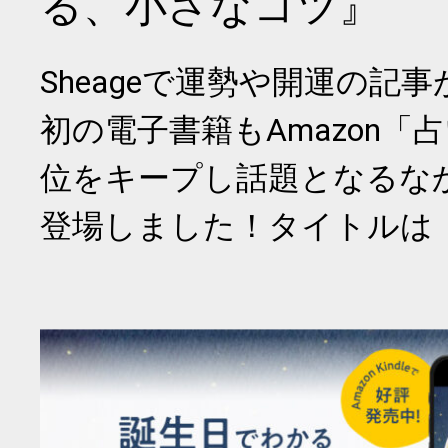
る、小さなコツ』
Sheageで運勢や開運の記
初の電子書籍もAmazon「
位をキープし話題となるな
登場しました！タイトルは