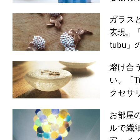
ガラス
表現。「gl
tubu」
熔け合
い。「Tru
クセサリ
お部屋
ルで繊