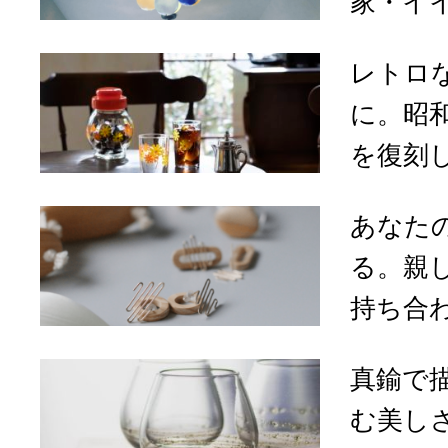
家・イイ
レトロ
に。昭
を復刻し
あなた
る。親
持ち合わせ
真鍮で
む美しさ。