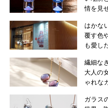
情を見せ
はかな
覆す色
も愛した
繊細な
大人の
ゃれなガ
ガラス