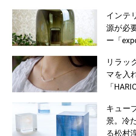
インテ
源が必
ー「expo
リラッ
マを入
「HARI
キュー
景。冷
る松村淳