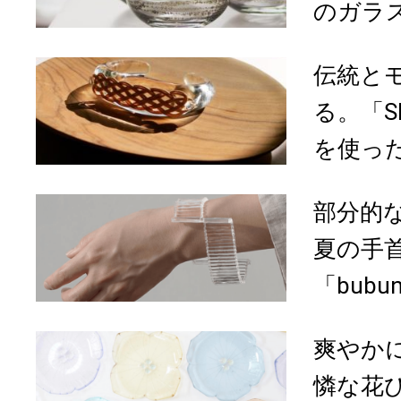
のガラス.
伝統と
る。「SI
を使っ
部分的
夏の手
「bubu
爽やか
憐な花