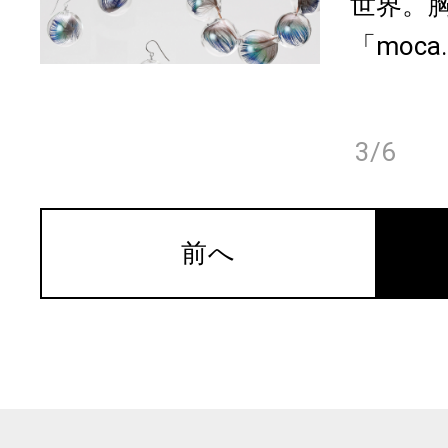
世界。
「moca.
3/6
前へ