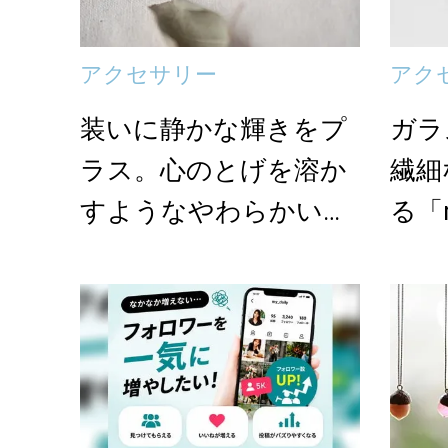
アクセサリー
アク
装いに静かな輝きをプ
ガラ
ラス。心のとげを溶か
繊細
すようなやわらかい光
る「m
を纏う「melte」...
羽ネッ