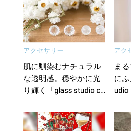
アクセサリー
アク
肌に馴染むナチュラル
まる
な透明感。穏やかに光
にふん
り輝く「glass studio ch
udio
i...