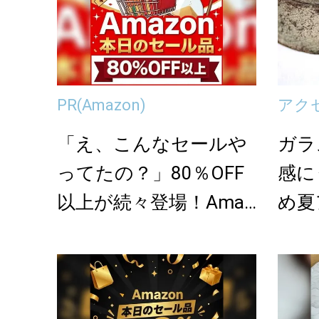
PR
(Amazon)
アク
「え、こんなセールや
ガラ
ってたの？」80％OFF
感に
以上が続々登場！Amaz
め夏
onの本気が...
選＞