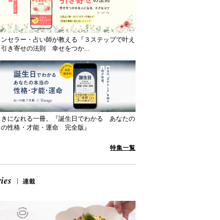
ウンセラー・占い師が教える『３ステップで叶え
引き寄せの法則 幸せをつか...
向きになれる一冊。『誕生日でわかる あなたの
当の性格・才能・運命 完全版』
特集一覧