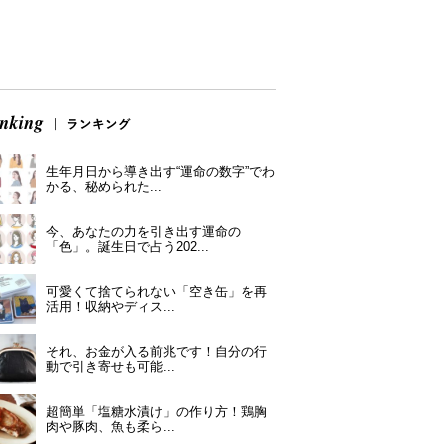
生年月日から導き出す“運命の数字”でわ
かる、秘められた...
今、あなたの力を引き出す運命の
「色」。誕生日で占う202...
可愛くて捨てられない「空き缶」を再
活用！収納やディス...
それ、お金が入る前兆です！自分の行
動で引き寄せも可能...
超簡単「塩糖水漬け」の作り方！鶏胸
肉や豚肉、魚も柔ら...