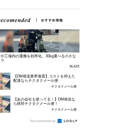
や工場内の運搬を効率化。30kg運べる小さな
トラ
BLAZE
【DM発送業界激震】コストを抑えた
配達ならチクタクメール便
チクタクメール便
【あの会社も使ってる！】DM発送な
ら絶対チクタクメール便！
チクタクメール便
Recommended by