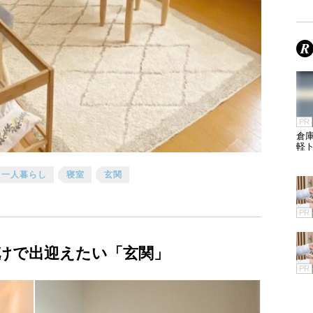
PR
倉庫
軽
一人暮らし
寝室
玄関
PR
けで出迎えたい「玄関」
PR