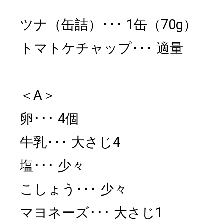
ツナ（缶詰）
1缶（70g）
トマトケチャップ
適量
＜A＞
卵
4個
牛乳
大さじ4
塩
少々
こしょう
少々
マヨネーズ
大さじ1