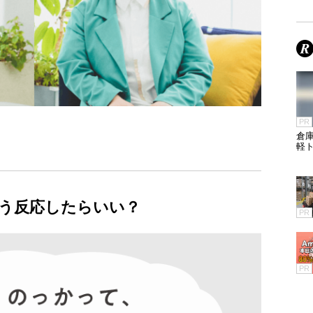
PR
倉庫
軽
う反応したらいい？
PR
PR