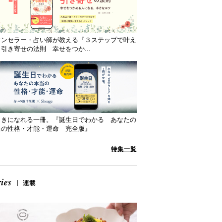
ウンセラー・占い師が教える『３ステップで叶え
引き寄せの法則 幸せをつか...
向きになれる一冊。『誕生日でわかる あなたの
当の性格・才能・運命 完全版』
特集一覧