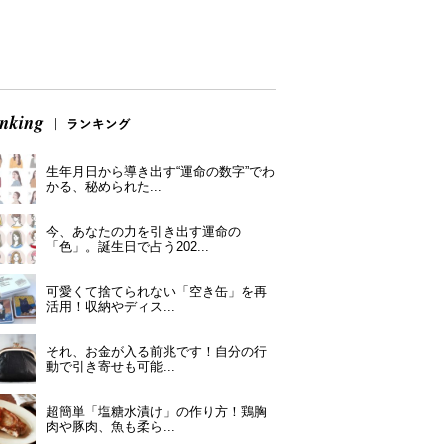
生年月日から導き出す“運命の数字”でわ
かる、秘められた...
今、あなたの力を引き出す運命の
「色」。誕生日で占う202...
可愛くて捨てられない「空き缶」を再
活用！収納やディス...
それ、お金が入る前兆です！自分の行
動で引き寄せも可能...
超簡単「塩糖水漬け」の作り方！鶏胸
肉や豚肉、魚も柔ら...