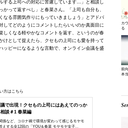
ルする上司への対応に苦慮しています…」と相談し
っかって返すべし」と春菜さん。「上司も自分も、
くなる雰囲気作りにもっていきましょう」とアドバ
カ
対してどのようにコメントしたらいいのか真面目に
る 
楽しくなる軽やかなコメントを返す、というのが春
かけとして捉えたら、クセもの上司にも愛を持って
ハッピーになるような言動で、オンライン会議を盛
前
本
い方はこちら
会議で出現！クセもの上司にはあえてのっか
相談＃1 春菜編
関係など、コロナ禍で環境が変わって感じるモヤモ
えする全12回の「YOU＆春菜 モヤモヤ女子...