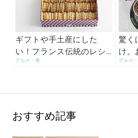
ギフトや手土産にした
驚く
い！フランス伝統のレシ
け。
グルメ・食
グルメ
ピで作る「マモン・エ・
して
フィーユ」の焼き...
サン
おすすめ記事