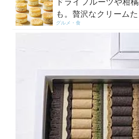
ドライフルーツや柑橘
も。贅沢なクリームた
グルメ・食
ーツ...