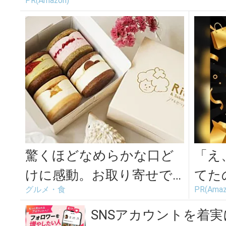
PR(Amazon)
驚くほどなめらかな口ど
「え
けに感動。お取り寄せで
てた
グルメ・食
PR(Amaz
きる人気のバターサンド
続々
＜3選＞
が...
SNSアカウントを着