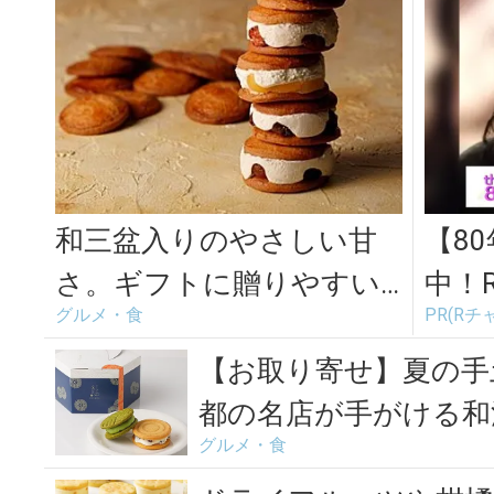
和三盆入りのやさしい甘
【8
さ。ギフトに贈りやすい
中！
グルメ・食
PR(Rチ
「果子舗DAIJU」の焼き菓
不要
子3選
【お取り寄せ】夏の手
都の名店が手がける和
グルメ・食