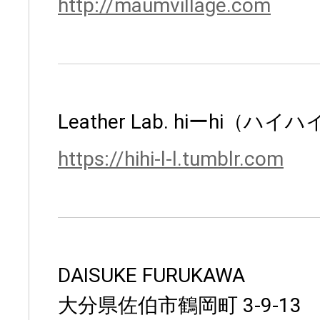
http://maumvillage.com
Leather Lab. hiーhi（ハイ
https://hihi-l-l.tumblr.com
DAISUKE FURUKAWA
大分県佐伯市鶴岡町 3-9-13