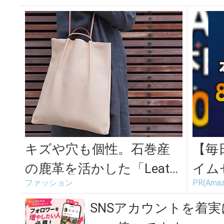
キズや穴も個性。石巻産
【毎
の鹿革を活かした「Leath
イム
ファッション
PR(Amaz
er Lab. hiーhi」の...
い！
SNSアカウントを着