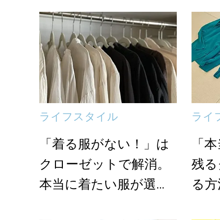
の...
ライフスタイル
ライ
「着る服がない！」は
「本
クローゼットで解消。
残る
本当に着たい服が選び
る方
やすい衣類収納の3つ...
すく