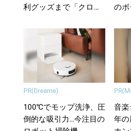
利グッズまで「クロー
のボ
ゼット収納」完全ガ
イ...
PR
(Dreame)
PR
(M
100℃でモップ洗浄、圧
音楽
倒的な吸引力…今注目の
年の
ロボット掃除機
ホン