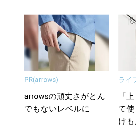
る、洋服収納アイデア
実...
PR
(arrows)
ライ
arrowsの頑丈さがとん
「上
でもないレベルに
て使
けも
い、