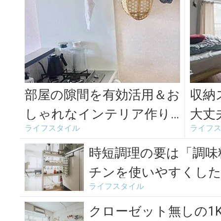
部屋の隙間を有効活用＆お
収納
しゃれなインテリア作り
大丈
ライフスタイル
ライフ
にも。突っ張り棒の賢い
を使
使用法10選
る」
時短調理の要は「調味
チンを使いやすくした
ライフスタイル
クローゼット無しの1