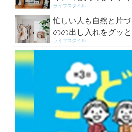
ライフスタイル
デア実...
忙しい人も自然と片づ
のの出し入れをグッと
ライフスタイル
ア6...