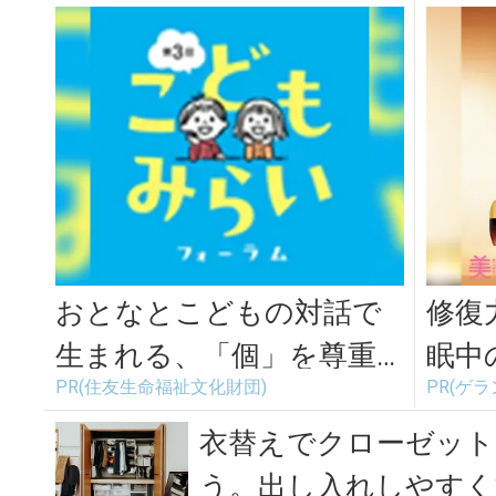
おとなとこどもの対話で
修復
生まれる、「個」を尊重
眠中
PR(住友生命福祉文化財団)
PR(ゲラ
した社会づくり
イト
衣替えでクローゼット
う。出し入れしやすく