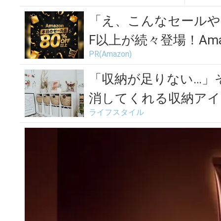
キリ茶。380円でお試し
ール
「え、こんなセールや
F以上が続々登場！Amaz
PR(Amazon)
「収納が足りない…」
消してくれる収納アイ
ライフスタイル