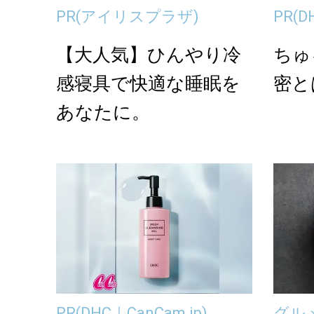
PR
(アイリスプラザ)
PR
(D
【大人気】ひんやり冷
ちゅ
感寝具で快適な睡眠を
密と
あなたに。
PR
(DHC｜CanCam.jp)
グル