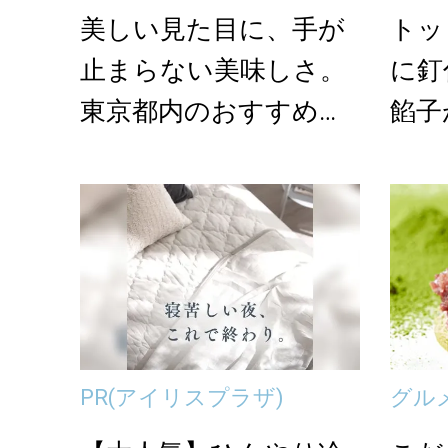
美しい見た目に、手が
トッ
止まらない美味しさ。
に釘
東京都内のおすすめ和
餡子
菓子の名店＜5選＞
nt」
PR
(アイリスプラザ)
グル