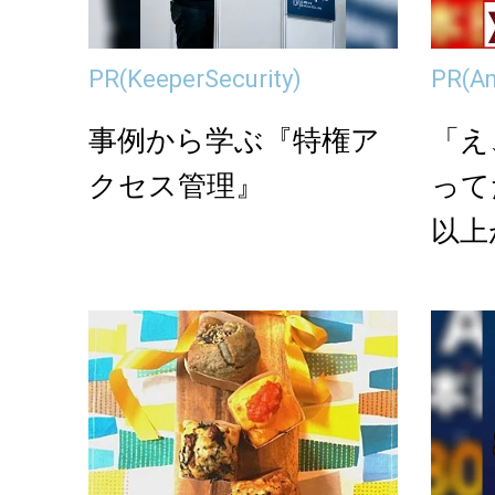
PR
(KeeperSecurity)
PR
(A
事例から学ぶ『特権ア
「え
クセス管理』
って
以上
onの