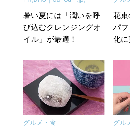
暑い夏には「潤いを呼
花束
び込むクレンジングオ
パフ
イル」が最適！
化に
食べ
「つ..
グルメ・食
グル