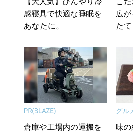
【大人気】ひんやり冷
こだ
感寝具で快適な睡眠を
広が
あなたに。
たて
a」の
PR
(BLAZE)
グル
倉庫や工場内の運搬を
味の