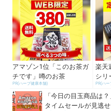
アマゾン1位「このお茶ガ
楽天
チです」噂のお茶
シリ
PR(ハーブ健康本舗)
PR(ハ
キリ
「今日の目玉商品は？」
タイムセールが見逃せ