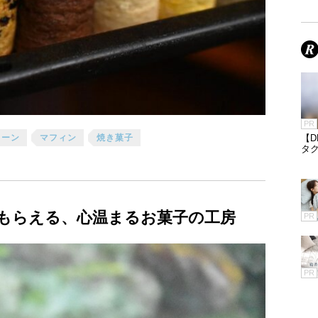
PR
コーン
マフィン
焼き菓子
【
タ
もらえる、心温まるお菓子の工房
PR
PR