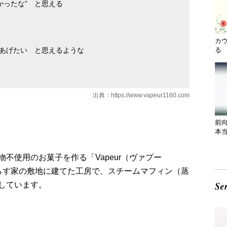
かったな” と思える
カ
てあげたい と思えるような
る 
出典：
https://www.vapeur1160.com
前
本
不使用のお菓子を作る「Vapeur（ヴァプー
らす家の敷地に建てた工房で、スチームマフィン（蒸
しています。