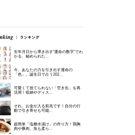
生年月日から導き出す“運命の数字”でわ
かる、秘められた...
今、あなたの力を引き出す運命の
「色」。誕生日で占う202...
可愛くて捨てられない「空き缶」を再
活用！収納やディス...
それ、お金が入る前兆です！自分の行
動で引き寄せも可能...
超簡単「塩糖水漬け」の作り方！鶏胸
肉や豚肉、魚も柔ら...