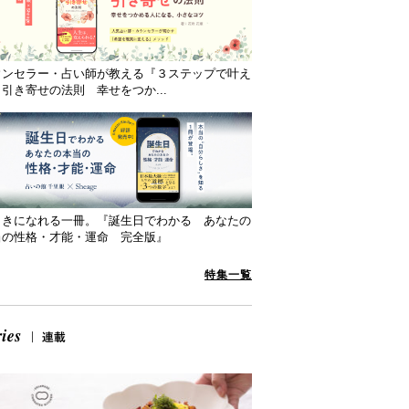
ウンセラー・占い師が教える『３ステップで叶え
引き寄せの法則 幸せをつか...
向きになれる一冊。『誕生日でわかる あなたの
当の性格・才能・運命 完全版』
特集一覧