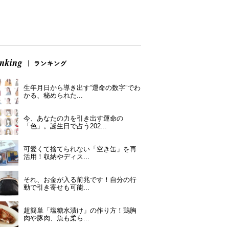
生年月日から導き出す“運命の数字”でわ
かる、秘められた...
今、あなたの力を引き出す運命の
「色」。誕生日で占う202...
可愛くて捨てられない「空き缶」を再
活用！収納やディス...
それ、お金が入る前兆です！自分の行
動で引き寄せも可能...
超簡単「塩糖水漬け」の作り方！鶏胸
肉や豚肉、魚も柔ら...