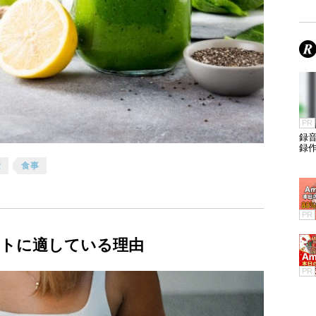
PR
録
録
素
食事
PR
トに適している理由
PR