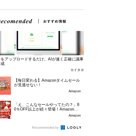
音をアップロードするだけ。AIが速く正確に議事
作成
カイタヨ
【毎日変わる】Amazonタイムセール
が見逃せない！
Amazon
「え、こんなセールやってたの？」8
0％OFF以上が続々登場！Amazonの
本気が...
Amazon
Recommended by