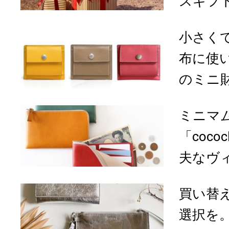
スギフ
小さく
布に使
のミニ
ミニマ
「coco
夫なヴィ
買い替
選択を