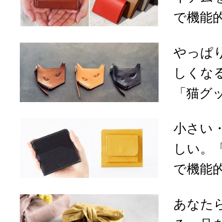
で機能的
やっぱ
しくな
「猫グ
小さい
しい。「
で機能的
あなた