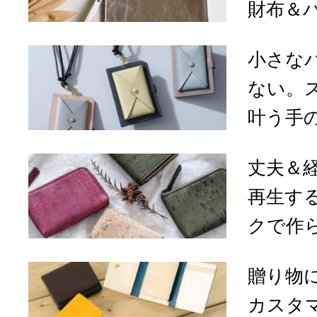
財布＆バ
小さな
ない。
叶う手の
丈夫＆
再生す
クで作ら
贈り物
カスタ