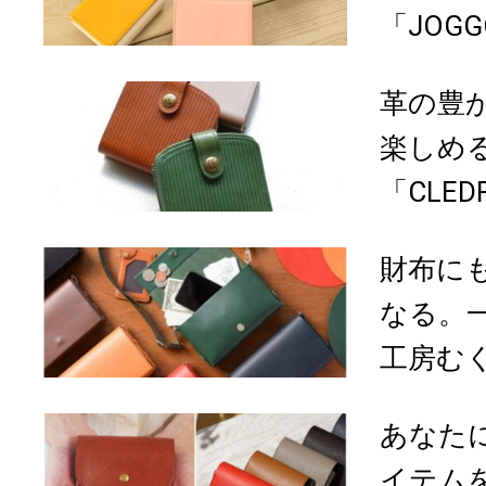
「JOG
革の豊
楽しめ
「CLE
財布に
なる。
工房むく
あなた
イテム