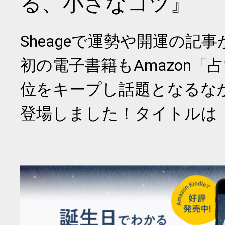
る、小さなコツ』
Sheageで運勢や開運の記
初の電子書籍もAmazon「
位をキープし話題となるな
登場しました！タイトルは