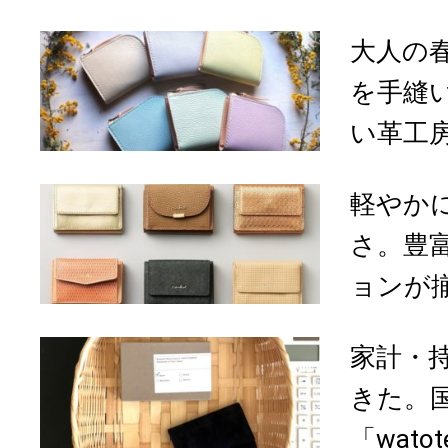
大人の
を手縫
い革工房
軽やか
さ。豊
ョンが揃う「
家計・
きた。
「wato