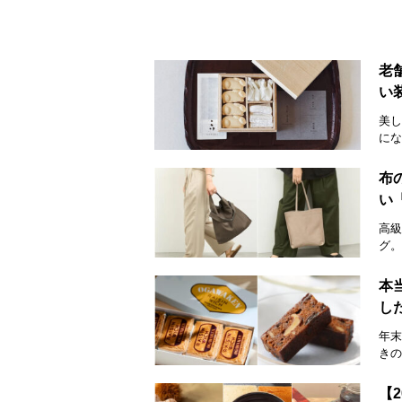
老
い
美し
にな
布
い
高級
グ。
本
し
年末
きの
【