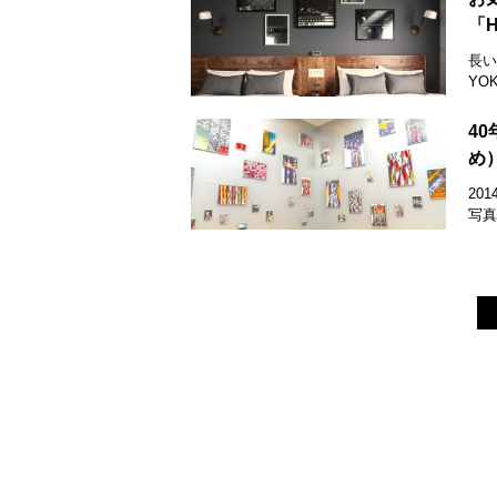
「H
長い
YO
4
め
20
写真