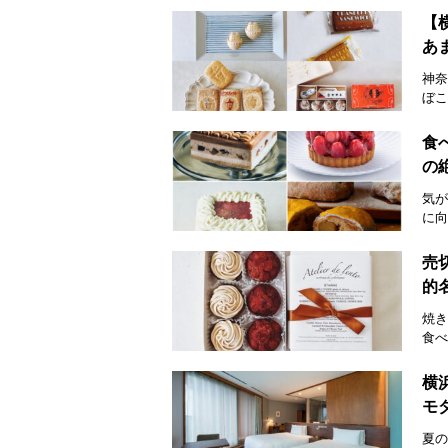
【
あ
神奈
ぼこ
食
の
気が
に向
売
的
焼き
食べ
横
モ
夏の