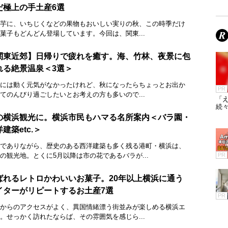
だ極上の手土産6選
芋に、いちじくなどの果物もおいしい実りの秋、この時季だけ
菓子もどんどん登場しています。今回は、関東...
関東近郊】日帰りで疲れを癒す。海、竹林、夜景に包
れる絶景温泉＜3選＞
には動く元気がなかったけれど、秋になったらちょっとお出か
PR
てのんびり過ごしたいとお考えの方も多いので...
「え
続々
の横浜観光に。横浜市民もハマる名所案内＜バラ園・
建築etc.＞
でありながら、歴史のある西洋建築も多く残る港町・横浜は、
の観光地。とくに5月以降は市の花であるバラが...
PR
ばれるレトロかわいいお菓子。20年以上横浜に通う
イターがリピートするお土産7選
PR
からのアクセスがよく、異国情緒漂う街並みが楽しめる横浜エ
。せっかく訪れたならば、その雰囲気を感じら...