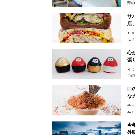
県の
サ
店
とき
モノ
心
張
イラ
市の
口
な
チョ
ム」
今
外