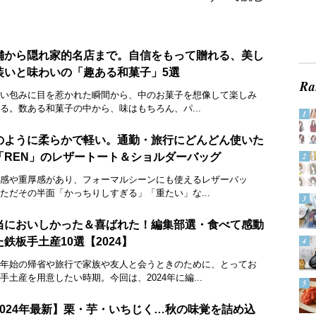
舗から隠れ家的名店まで。自信をもって贈れる、美し
装いと味わいの「趣ある和菓子」5選
い包みに目を惹かれた瞬間から、中のお菓子を想像して楽しみ
る。数ある和菓子の中から、味はもちろん、パ...
のように柔らかで軽い。通勤・旅行にどんどん使いた
「REN」のレザートート＆ショルダーバッグ
感や重厚感があり、フォーマルシーンにも使えるレザーバッ
ただその半面「かっちりしすぎる」「重たい」な...
当においしかった＆喜ばれた！編集部選・食べて感動
た鉄板手土産10選【2024】
年始の帰省や旅行で家族や友人と会うときのために、とってお
手土産を用意したい時期。今回は、2024年に編...
2024年最新】栗・芋・いちじく…秋の味覚を詰め込