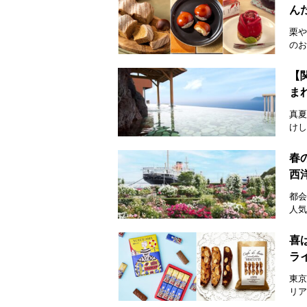
ん
栗や
のお
【
ま
真夏
けし
春
西洋
都会
人気
喜
ラ
東京
リア