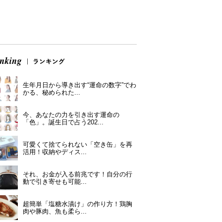
生年月日から導き出す“運命の数字”でわ
かる、秘められた...
今、あなたの力を引き出す運命の
「色」。誕生日で占う202...
可愛くて捨てられない「空き缶」を再
活用！収納やディス...
それ、お金が入る前兆です！自分の行
動で引き寄せも可能...
超簡単「塩糖水漬け」の作り方！鶏胸
肉や豚肉、魚も柔ら...