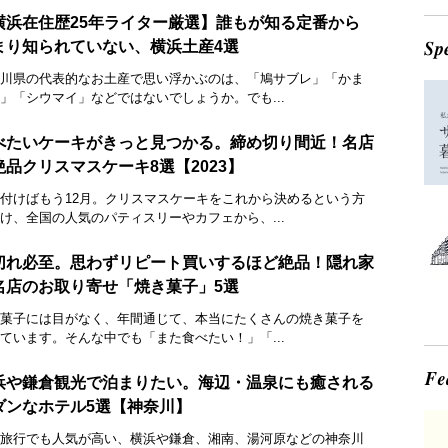
横浜在住歴25年ライター厳選】誰もが知る定番から
まり知られていない、横浜土産4選
川県の代表的なお土産で思い浮かぶのは、「鳩サブレ」「かま
」「シウマイ」などではないでしょうか。でも...
べたいケーキがきっと見つかる。締め切り間近！名店
絶品クリスマスケーキ8選【2023】
付けばもう12月。クリスマスケーキをこれから決めるという方
け、全国の人気のパティスリーやカフェから、...
切れ必至。思わずリピート買いするほど絶品！隠れ家
名店のお取り寄せ「焼き菓子」5選
菓子には目がなく、年間通じて、本当にたくさんの焼き菓子を
ています。そんな中でも「また食べたい！」「...
浜や鎌倉観光で泊まりたい。海辺・温泉にも癒される
ダンなホテル5選【神奈川】
旅行でも人気が高い、横浜や鎌倉、湘南、湯河原などの神奈川