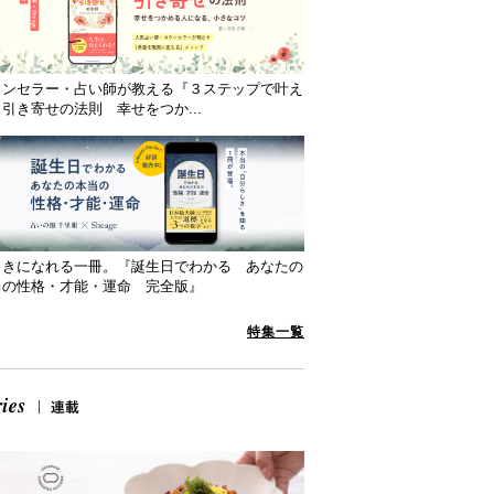
ウンセラー・占い師が教える『３ステップで叶え
引き寄せの法則 幸せをつか...
向きになれる一冊。『誕生日でわかる あなたの
当の性格・才能・運命 完全版』
特集一覧