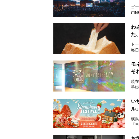
ゴー
CI
わ
た
トー
毎日
モ
そ
現在
手掛
い
ル
横浜
「ヨ
お