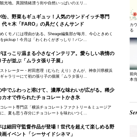
観光地。異国情緒漂う街や自然いっぱいのエリ...
バ缶、野菜もギュギュッ！人気のサンドイッチ専門
、代々木「FARO」の具だくさんサンド
カ
る 
めくモノには理由がある。Sheage編集部が毎月、今心ときめく
をpickup！今月は「わくわくがぎっしり！パン...
がほっこり温まる小さなインテリア。愛らしい表情の
り子が並ぶ「ムラタ張り子展」
ストレーター・村田恵理（むらた えり）さんが、神奈川県横浜
前
ギャラリーにて初の張り子の個展「ムラタ張り...
本
の中でふわっと溶けて、濃厚な味わいが広がる。稀少
カカオで作られたチョコレートかき氷
コレート専門店「横浜チョコレートファクトリー＆ミュージア
に、夏も思う存分にチョコレートを味わいつく...
年は細田守監督作品が登場！世代を超えて楽しめる野
映画イベント「シーサイドシネマ」