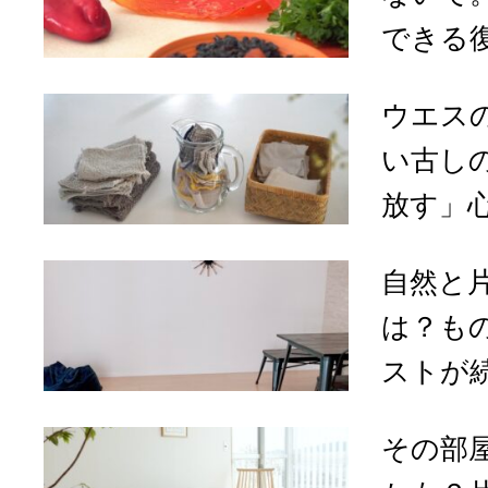
できる
ウエス
い古し
放す」心
自然と
は？も
ストが続
その部