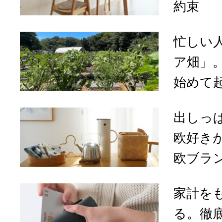
約束
忙しい
ア畑」
始めて起
出しっ
欧好き
欧ブラン
家計を
る。徹