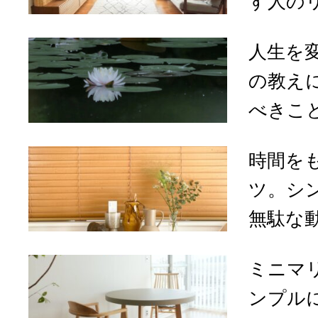
す人のリ
人生を
の教え
べきこと
時間を
ツ。シ
無駄な
ミニマ
ンプル