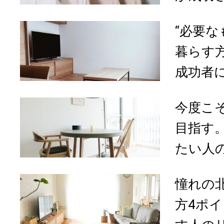
“必要な
暮らす
成功者に
今度こ
目指す
たい人の
憧れの
方4ポ