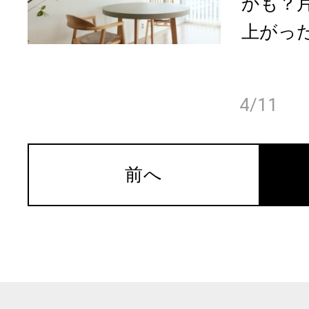
かも？
上がった
4/11
前へ