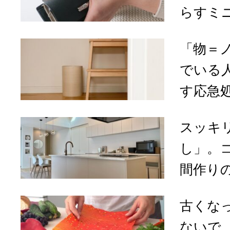
らすミニ
「物＝
でいる
す応急処
スッキ
し」。
間作りの
古くな
ないで