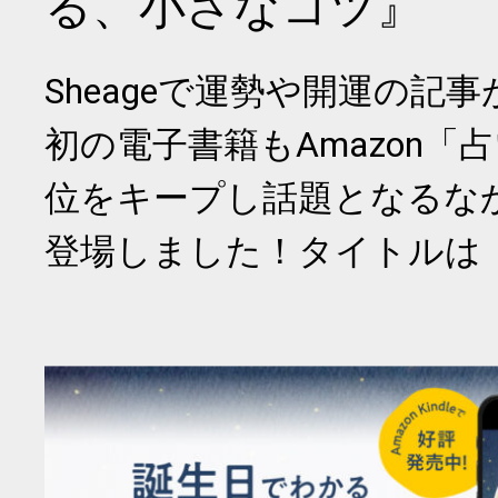
る、小さなコツ』
Sheageで運勢や開運の記
初の電子書籍もAmazon「
位をキープし話題となるな
登場しました！タイトルは