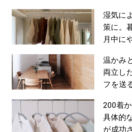
湿気に
策に。
月中にや
温かみ
両立し
フを送る
200着
具体的
が成功さ