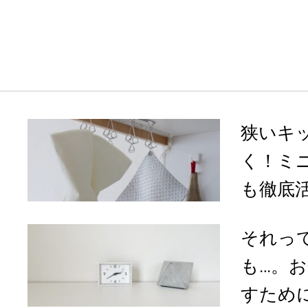
狭いキ
く！ミ
も徹底活
それっ
も…。
すために