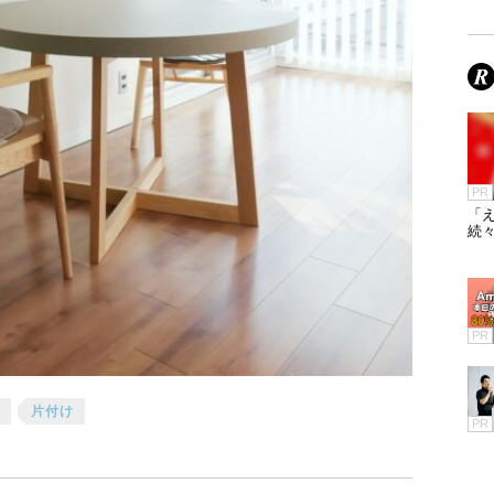
PR
「え
続々
PR
片付け
PR