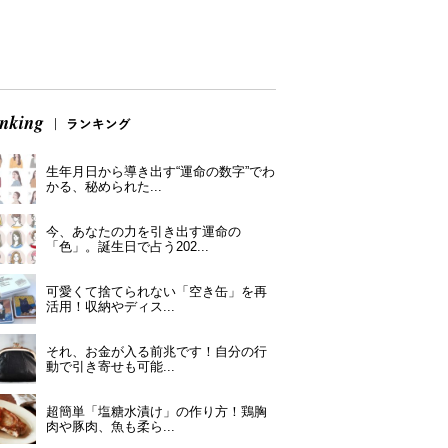
生年月日から導き出す“運命の数字”でわ
かる、秘められた...
今、あなたの力を引き出す運命の
「色」。誕生日で占う202...
可愛くて捨てられない「空き缶」を再
活用！収納やディス...
それ、お金が入る前兆です！自分の行
動で引き寄せも可能...
超簡単「塩糖水漬け」の作り方！鶏胸
肉や豚肉、魚も柔ら...