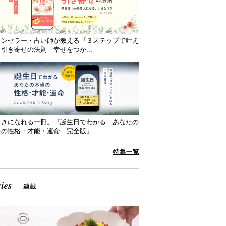
ウンセラー・占い師が教える『３ステップで叶え
引き寄せの法則 幸せをつか...
向きになれる一冊。『誕生日でわかる あなたの
当の性格・才能・運命 完全版』
特集一覧