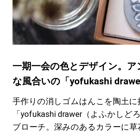
一期一会の色とデザイン。ア
な風合いの「yofukashi dr
手作りの消しゴムはんこを陶土に
「yofukashi drawer（よふ
ブローチ。深みのあるカラーに草花.