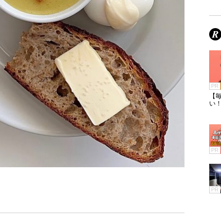
PR
【毎
い
PR
PR