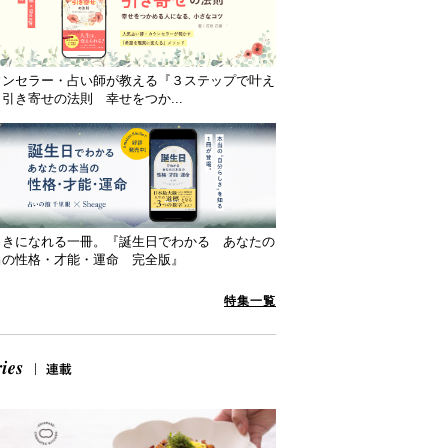
ウンセラー・占い師が教える『３ステップで叶え
引き寄せの法則 幸せをつか...
向きになれる一冊。『誕生日でわかる あなたの
当の性格・才能・運命 完全版』
特集一覧