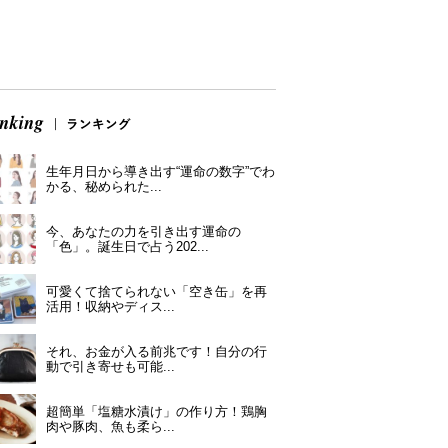
生年月日から導き出す“運命の数字”でわ
かる、秘められた...
今、あなたの力を引き出す運命の
「色」。誕生日で占う202...
可愛くて捨てられない「空き缶」を再
活用！収納やディス...
それ、お金が入る前兆です！自分の行
動で引き寄せも可能...
超簡単「塩糖水漬け」の作り方！鶏胸
肉や豚肉、魚も柔ら...