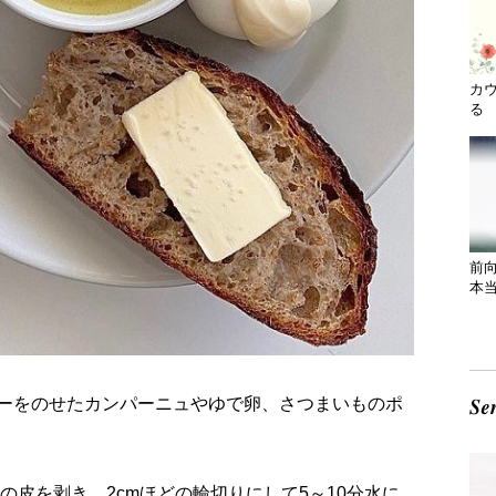
カ
る 
前
本
ーをのせたカンパーニュやゆで卵、さつまいものポ
の皮を剥き、2cmほどの輪切りにして5～10分水に