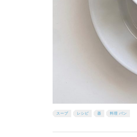
スープ
レシピ
器
料理 パン