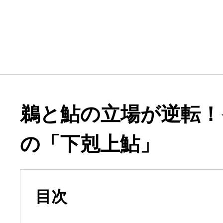
鵜と鮎の立場が逆転！
の「下剋上鮎」
目次