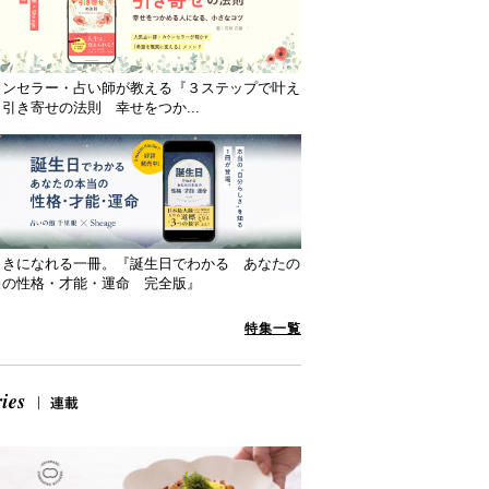
ウンセラー・占い師が教える『３ステップで叶え
引き寄せの法則 幸せをつか...
向きになれる一冊。『誕生日でわかる あなたの
当の性格・才能・運命 完全版』
特集一覧