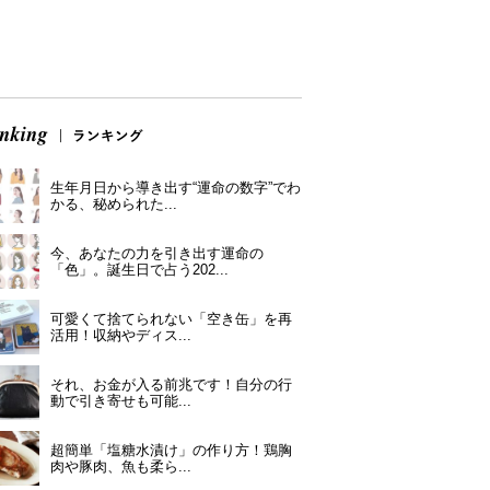
生年月日から導き出す“運命の数字”でわ
かる、秘められた...
今、あなたの力を引き出す運命の
「色」。誕生日で占う202...
可愛くて捨てられない「空き缶」を再
活用！収納やディス...
それ、お金が入る前兆です！自分の行
動で引き寄せも可能...
超簡単「塩糖水漬け」の作り方！鶏胸
肉や豚肉、魚も柔ら...