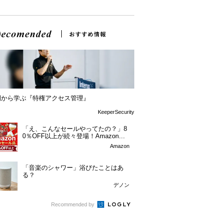
例から学ぶ『特権アクセス管理』
KeeperSecurity
「え、こんなセールやってたの？」8
0％OFF以上が続々登場！Amazonの
本気が...
Amazon
「音楽のシャワー」浴びたことはあ
る？
デノン
Recommended by