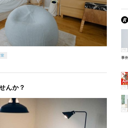
PR
寝室
事
せんか？
PR
PR